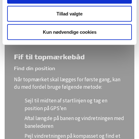
behøver ikke at tage ankeret på mærket helt op.
Træk i ankertovet, til ankeret slipper bunden, og
Tillad valgte
slip det igen på den nye position.
Kun nødvendige cookies
Fif til topmærkebåd
Find din position
Når topmærket skal lægges for første gang, kan
du med fordel bruge følgende metode:
Sejl til midten af startlinjen og tag en
position på GPS’en
Aftal længde på banen og vindretningen med
banelederen
Pejl vindretningen på kompasset og find et