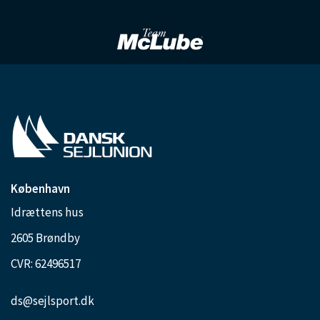
København
Idrættens hus
2605 Brøndby
CVR: 62496517
ds@sejlsport.dk