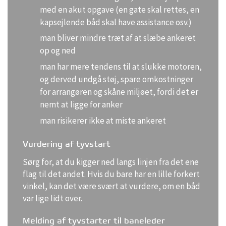
med en akut opgave (en gate skal rettes, en
kapsejlende båd skal have assistance osv.)
man bliver mindre træt af at slæbe ankeret
op og ned
man har mere tendens til at slukke motoren,
og derved undgå støj, spare omkostninger
for arrangøren og skåne miljøet, fordi det er
nemt at ligge for anker
man risikerer ikke at miste ankeret
Vurdering af tyvstart
Sørg for, at du kigger ned langs linjen fra det ene
flag til det andet. Hvis du bare har en lille forkert
vinkel, kan det være svært at vurdere, om en båd
var lige lidt over.
Melding af tyvstarter til baneleder