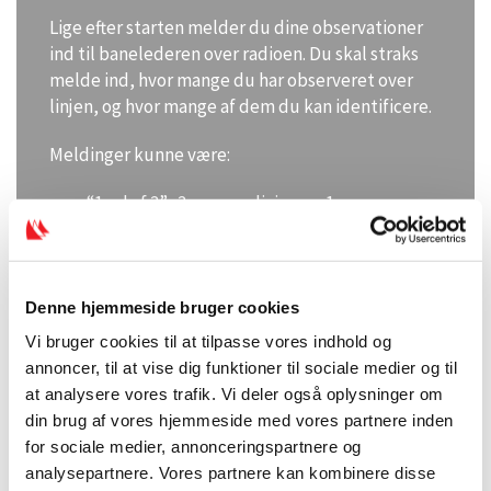
Lige efter starten melder du dine observationer
ind til banelederen over radioen. Du skal straks
melde ind, hvor mange du har observeret over
linjen, og hvor mange af dem du kan identificere.
Meldinger kunne være:
“1 ud af 3” : 3 var over linjen og 1 er
identificeret
“4 ud af over 10”: Over 10 både har over
linjen, men kun 4 er identificeret
Denne hjemmeside bruger cookies
“5 ud af 5”: 5 både identificeret over linjen
Vi bruger cookies til at tilpasse vores indhold og
“Ren linje”: Ingen over linjen
annoncer, til at vise dig funktioner til sociale medier og til
at analysere vores trafik. Vi deler også oplysninger om
Meldingen skal banelederen bruge til at finde ud
din brug af vores hjemmeside med vores partnere inden
af om, der skal signaleres individuel
for sociale medier, annonceringspartnere og
tilbagekaldelse eller generel tilbagekaldelse.
analysepartnere. Vores partnere kan kombinere disse