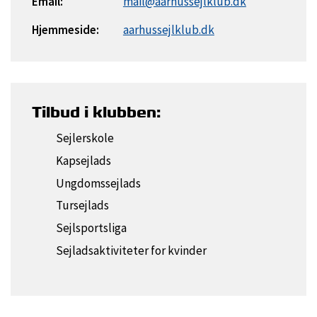
Email:
mail@aarhussejlklub.dk
Hjemmeside:
aarhussejlklub.dk
Tilbud i klubben:
Sejlerskole
Kapsejlads
Ungdomssejlads
Tursejlads
Sejlsportsliga
Sejladsaktiviteter for kvinder