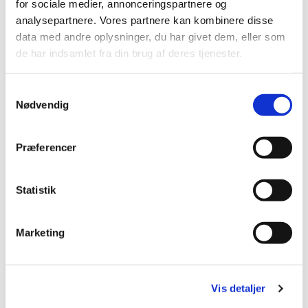
for sociale medier, annonceringspartnere og
analysepartnere. Vores partnere kan kombinere disse
data med andre oplysninger, du har givet dem, eller som
de har indsamlet fra din brug af deres tjenester.
S
Nødvendig
a
m
t
Præferencer
y
k
k
Statistik
e
v
Marketing
a
l
g
Vis detaljer