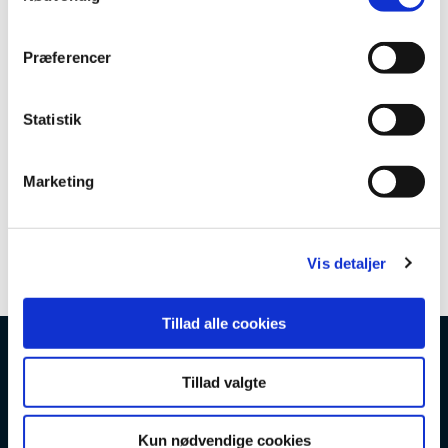
m
t
Præferencer
y
k
k
Statistik
e
v
Marketing
a
l
g
Vis detaljer
Tillad alle cookies
Tillad valgte
Kun nødvendige cookies