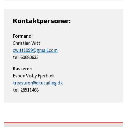
Kontaktpersoner:
Formand:
Christian Witt
cwitt1999@gmail.com
tel. 60680633
Kasserer:
Esben Visby Fjerbæk
treasurer@dtusailing.dk
tel. 28511468