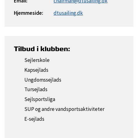
Email:
chairman@dtusailing.dk
Hjemmeside:
dtusailing.dk
Tilbud i klubben:
Sejlerskole
Kapsejlads
Ungdomssejlads
Tursejlads
Sejlsportsliga
SUP og andre vandsportsaktiviteter
E-sejlads