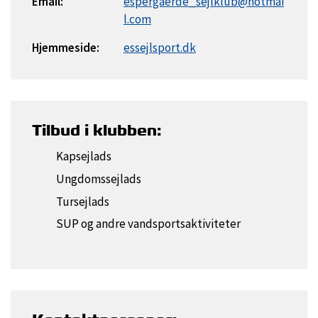
Email:
espergaerde_sejlklub@hotmai
l.com
Hjemmeside:
essejlsport.dk
Tilbud i klubben:
Kapsejlads
Ungdomssejlads
Tursejlads
SUP og andre vandsportsaktiviteter