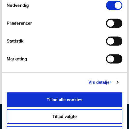
Nødvendig
a
m
t
Præferencer
y
k
k
Statistik
e
v
Marketing
a
l
g
Vis detaljer
Tillad alle cookies
Tillad valgte