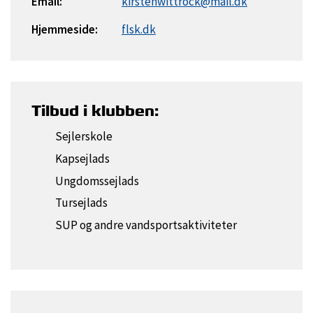
Email:
kirstenwittrock@mail.dk
Hjemmeside:
flsk.dk
Tilbud i klubben:
Sejlerskole
Kapsejlads
Ungdomssejlads
Tursejlads
SUP og andre vandsportsaktiviteter