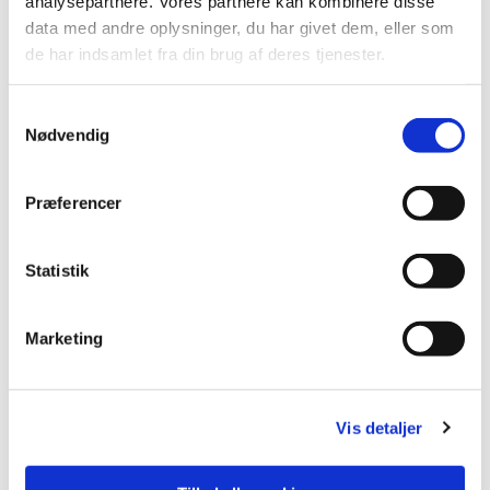
analysepartnere. Vores partnere kan kombinere disse
data med andre oplysninger, du har givet dem, eller som
de har indsamlet fra din brug af deres tjenester.
S
Nødvendig
a
m
t
Præferencer
y
k
k
Statistik
e
v
Marketing
a
l
g
Vis detaljer