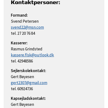
Kontaktpersoner:
Formand:
Svend Petersen
svend22@msn.com
tel. 27 20 76 84
Kasserer:
Rasmus Grindsted
kassere.flsk@outlook.dk
tel. 42948586
Sejlerskolekontakt:
Gert Bøyesen
gert2307@gmail.com
tel. 60924736
Kapsejladskontakt:
Gert Bøyesen