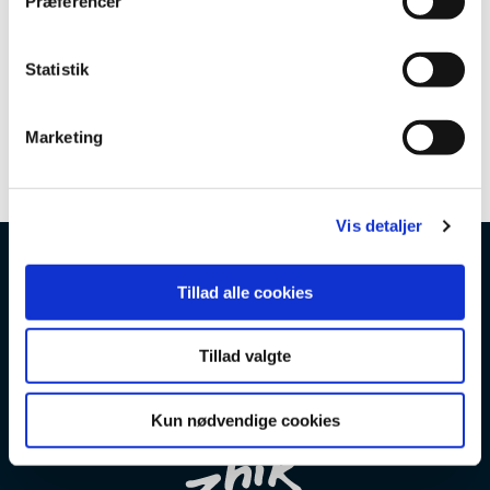
Præferencer
y
k
k
Statistik
e
v
Marketing
a
l
g
Vis detaljer
Tillad alle cookies
Tillad valgte
Kun nødvendige cookies