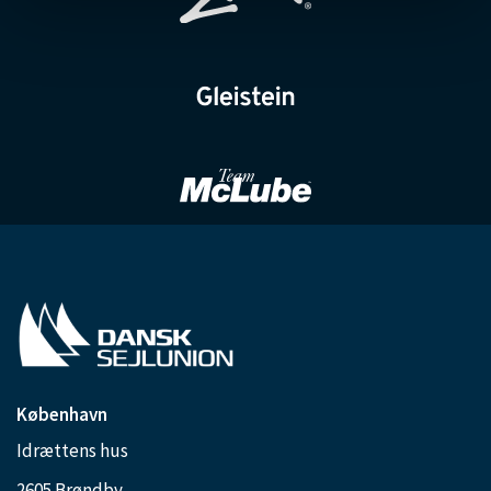
København
Idrættens hus
2605 Brøndby