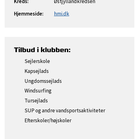
Kreds:
Østjyllandkredsen
Hjemmeside:
hmi.dk
Tilbud i klubben:
Sejlerskole
Kapsejlads
Ungdomssejlads
Windsurfing
Tursejlads
SUP og andre vandsportsaktiviteter
Efterskoler/højskoler