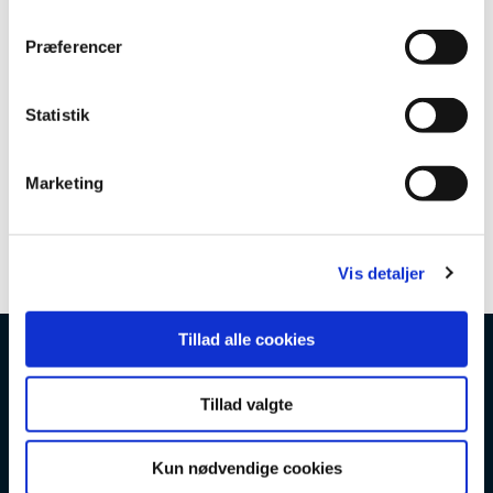
m
t
Præferencer
y
k
k
Statistik
e
v
Marketing
a
l
g
Vis detaljer
Tillad alle cookies
Tillad valgte
Kun nødvendige cookies