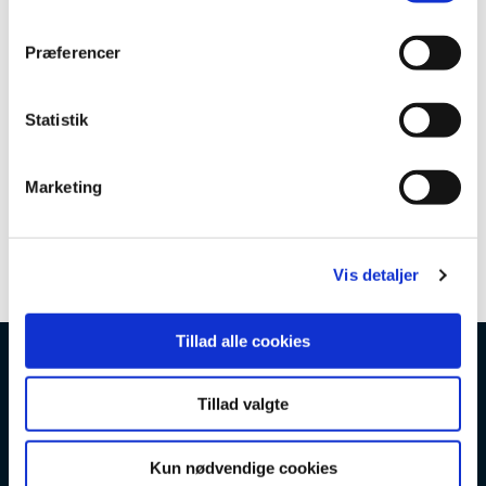
m
t
Præferencer
y
k
k
Statistik
e
v
Marketing
a
l
g
Vis detaljer
Tillad alle cookies
Tillad valgte
Kun nødvendige cookies