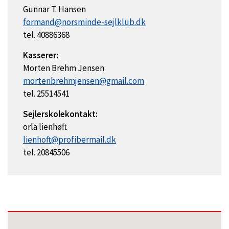
Gunnar T. Hansen
formand@norsminde-sejlklub.dk
tel. 40886368
Kasserer:
Morten Brehm Jensen
mortenbrehmjensen@gmail.com
tel. 25514541
Sejlerskolekontakt:
orla lienhøft
lienhoft@profibermail.dk
tel. 20845506