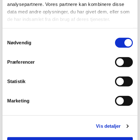
analysepartnere. Vores partnere kan kombinere disse
data med andre oplysninger, du har givet dem, eller som
de har indsamlet fra din brug af deres tjenester.
S
Nødvendig
a
m
t
Præferencer
y
k
k
Statistik
e
v
Marketing
a
l
g
Vis detaljer