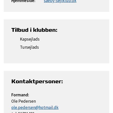
Hjemmeside:
saeby-sejlklub.dk
Tilbud i klubben:
Kapsejlads
Tursejlads
Kontaktpersoner:
Formand:
Ole Pedersen
ole.pedersen@hotmail.dk