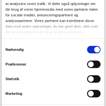
at analysere vores trafik. Vi deler også oplysninger om
din brug af vores hjemmeside med vores partnere inden
for sociale medier, annonceringspartnere og
analysepartnere. Vores partnere kan kombinere disse
data med andre oplysninger, du har givet dem, eller som
de har indsamlet fra din brug af deres tjenester.
S
Nødvendig
a
m
t
Præferencer
y
k
k
Statistik
e
v
Marketing
a
l