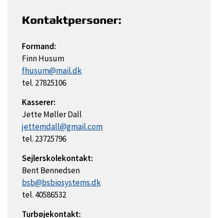
Kontaktpersoner:
Formand:
Finn Husum
fhusum@mail.dk
tel. 27825106
Kasserer:
Jette Møller Dall
jettemdall@gmail.com
tel. 23725796
Sejlerskolekontakt:
Bent Bennedsen
bsb@bsbiosystems.dk
tel. 40586532
Turbøjekontakt: