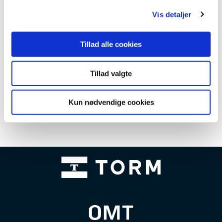
g
Vis detaljer
Tillad alle cookies
Tillad valgte
Kun nødvendige cookies