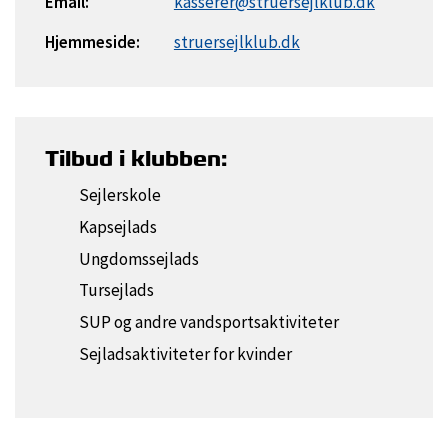
Email:
kasserer@struersejlklub.dk
Hjemmeside:
struersejlklub.dk
Tilbud i klubben:
Sejlerskole
Kapsejlads
Ungdomssejlads
Tursejlads
SUP og andre vandsportsaktiviteter
Sejladsaktiviteter for kvinder