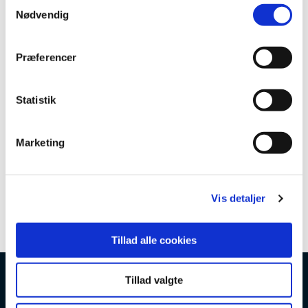
S
Nødvendig
a
m
t
Præferencer
y
k
k
Statistik
e
v
Marketing
a
l
g
Vis detaljer
Tillad alle cookies
Tillad valgte