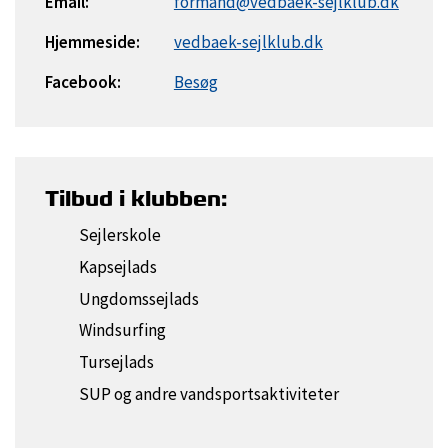
Email:
formand@vedbaek-sejlklub.dk
Hjemmeside:
vedbaek-sejlklub.dk
Facebook:
Besøg
Tilbud i klubben:
Sejlerskole
Kapsejlads
Ungdomssejlads
Windsurfing
Tursejlads
SUP og andre vandsportsaktiviteter