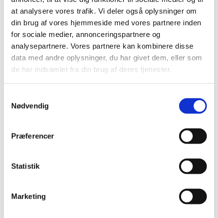
at analysere vores trafik. Vi deler også oplysninger om
din brug af vores hjemmeside med vores partnere inden
for sociale medier, annonceringspartnere og
analysepartnere. Vores partnere kan kombinere disse
data med andre oplysninger, du har givet dem, eller som
de har indsamlet fra din brug af deres tjenester.
S
Nødvendig
a
m
t
Præferencer
y
k
k
Statistik
e
v
Marketing
a
l