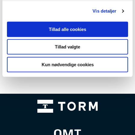
g
Vis detaljer
Tillad alle cookies
Tillad valgte
Kun nødvendige cookies