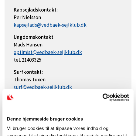
Kapsejladskontakt:
Per Nielsson
kapsejlads@vedbaek-sejlklub.dk
Ungdomskontakt:
Mads Hansen
optimist@vedbaek-sejlklub.dk
tel. 21403325
Surfkontakt:
Thomas Tuxen
surf@vedbaek-sejlklub.dk
tel. 29478983
Denne hjemmeside bruger cookies
Vi bruger cookies til at tilpasse vores indhold og
annoncer, til at vise dig funktioner til sociale medier og til