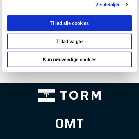
Vis detaljer
Julie Elver: julie@sejlsport.dk eller 21838747
Christian Lerche, christian@sejlsport.dk eller
Tillad alle cookies
88207001
Tillad valgte
Kun nødvendige cookies