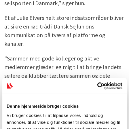
sejlsporten i Danmark,” siger hun.
Et af Julie Elvers helt store indsatsområder bliver
at sikre en rød tråd i Dansk Sejlunions
kommunikation på tværs af platforme og
kanaler.
”Sammen med gode kolleger og aktive
medlemmer glæder jeg mig til at bringe landets
sejlere og klubber tættere sammen og dele
inspiration og viden på tværs. Dansk Sejlunion er
et samlingspunkt inden for sejlsportens verden,
og det skal vores kommunikation selvfølgelig
Denne hjemmeside bruger cookies
afspejle.”
Vi bruger cookies til at tilpasse vores indhold og
annoncer, til at vise dig funktioner til sociale medier og til
Dansk Sejlunions direktør, Christian Lerche,
at analysere vores trafik. Vi deler også oplysninger om