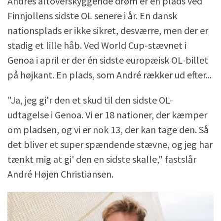
Andrés altoverskyggende drøm er en plads ved
Finnjollens sidste OL senere i år. En dansk
nationsplads er ikke sikret, desværre, men der er
stadig et lille håb. Ved World Cup-stævnet i
Genoa i april er der én sidste europæisk OL-billet
på højkant. En plads, som André rækker ud efter...
"Ja, jeg gi'r den et skud til den sidste OL-
udtagelse i Genoa. Vi er 18 nationer, der kæmper
om pladsen, og vi er nok 13, der kan tage den. Så
det bliver et super spændende stævne, og jeg har
tænkt mig at gi' den en sidste skalle," fastslår
André Højen Christiansen.