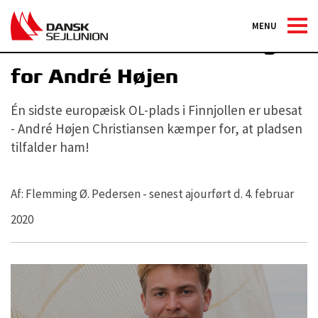
MENU
OL-drømmen lever stadig
for André Højen
Én sidste europæisk OL-plads i Finnjollen er ubesat
- André Højen Christiansen kæmper for, at pladsen
tilfalder ham!
Af: Flemming Ø. Pedersen - senest ajourført d. 4. februar
2020