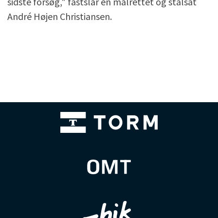
sidste forsøg," fastslår en målrettet og stålsat
André Højen Christiansen.