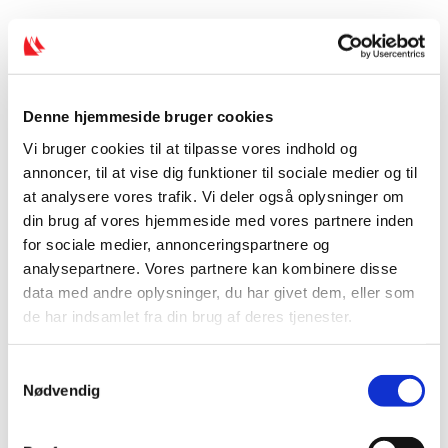
Denne hjemmeside bruger cookies
Vi bruger cookies til at tilpasse vores indhold og
annoncer, til at vise dig funktioner til sociale medier og til
at analysere vores trafik. Vi deler også oplysninger om
din brug af vores hjemmeside med vores partnere inden
for sociale medier, annonceringspartnere og
analysepartnere. Vores partnere kan kombinere disse
data med andre oplysninger, du har givet dem, eller som
de har indsamlet fra din brug af deres tjenester.
Foto: Sailing Energy
Planen er klar!
S
Nødvendig
a
I januar var André på træningsophold netop i
m
t