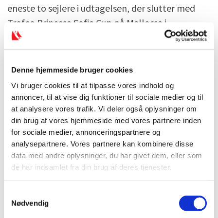
eneste to sejlere i udtagelsen, der slutter med
Trofeo Princesa Sofia Cup på Mallorca i
begyndelsen af april.
Denne hjemmeside bruger cookies
Vi bruger cookies til at tilpasse vores indhold og
annoncer, til at vise dig funktioner til sociale medier og til
at analysere vores trafik. Vi deler også oplysninger om
din brug af vores hjemmeside med vores partnere inden
for sociale medier, annonceringspartnere og
analysepartnere. Vores partnere kan kombinere disse
data med andre oplysninger, du har givet dem, eller som
de har indsamlet fra din brug af deres tjenester.
S
Nødvendig
a
Også VM og OL-udtagelse i RS:X
m