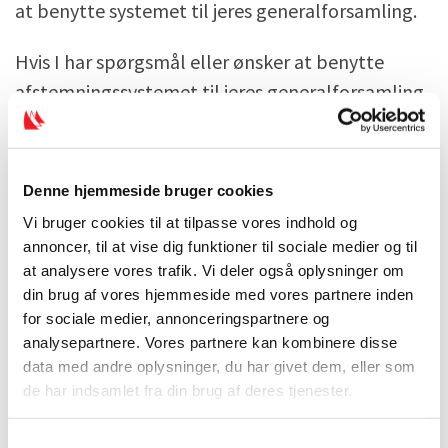
at benytte systemet til jeres generalforsamling.
Hvis I har spørgsmål eller ønsker at benytte
afstemningssystemet til jeres generalforsamling,
skal I kontakte Dansk Sejlunions it-medarbejder
Morten Jensen på
morten@sejlsport.dk
eller tlf.
88207018.
Denne hjemmeside bruger cookies
Vi bruger cookies til at tilpasse vores indhold og
annoncer, til at vise dig funktioner til sociale medier og til
Hvad indeholder Assembly
at analysere vores trafik. Vi deler også oplysninger om
Voting mere?
din brug af vores hjemmeside med vores partnere inden
for sociale medier, annonceringspartnere og
Et præsentationsmodul, hvor
analysepartnere. Vores partnere kan kombinere disse
dagsordenspunkter, afstemningstemaer,
data med andre oplysninger, du har givet dem, eller som
m.m. præsenteres på storskærm og
de har indsamlet fra din brug af deres tjenester.
deltagernes lokale enheder.
Et afstemningsmodul, der alene aktiveres på
S