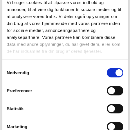
Vi bruger cookies til at tilpasse vores indhold og
annoncer, til at vise dig funktioner til sociale medier og til
– Vi må sikre ordentlige forhold for vores sejlere,
at analysere vores trafik. Vi deler også oplysninger om
hvis de skal kunne sejle op mod de bedste i
din brug af vores hjemmeside med vores partnere inden
verden. Vi må sørge for kvalitative ressourcer og
for sociale medier, annonceringspartnere og
analysepartnere. Vores partnere kan kombinere disse
ikke mindst økonomiske midler, så der kan
data med andre oplysninger, du har givet dem, eller som
trænes seriøs året rundt. Sejlernes skal også
de har indsamlet fra din brug af deres tjenester.
kunne deltage i de vigtigste, udenlandske
stævner, som kan give sejlerne den fornødne
S
Nødvendig
internationale erfaring.
a
m
t
– Som virksomhed eller privatperson med
Præferencer
y
sejlsportsinteresser, bør du naturligvis have
k
mulighed for at støtte de aarhusianske
k
Statistik
ungdomstalenter i deres mål om at vinde flere
e
v
internationale mesterskaber og medaljer til
Marketing
a