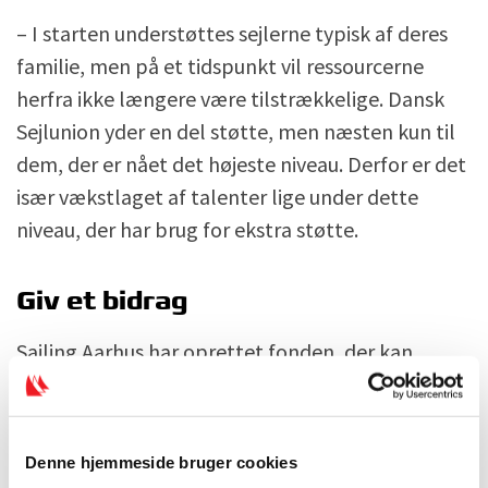
– I starten understøttes sejlerne typisk af deres
familie, men på et tidspunkt vil ressourcerne
herfra ikke længere være tilstrækkelige. Dansk
Sejlunion yder en del støtte, men næsten kun til
dem, der er nået det højeste niveau. Derfor er det
især vækstlaget af talenter lige under dette
niveau, der har brug for ekstra støtte.
Giv et bidrag
Sailing Aarhus har oprettet fonden, der kan
findes
her
. Du kan støtte sejlsporten ved at give
et bidrag, som du selv bestemmer størrelsen af.
Om begrundelsen for oprettelsen af fonden
Denne hjemmeside bruger cookies
skriver Sailing Aarhus: