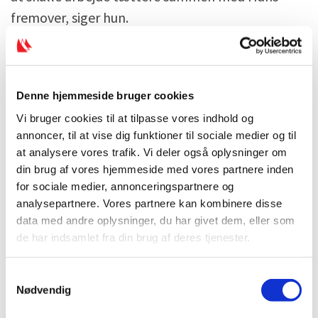
fremover, siger hun.
Et farvel til Niels Nygaard
Valget af Hans Natorp betyder også et farvel til
Denne hjemmeside bruger cookies
afgående formand Niels Nygaard. Efter 14 år på
Vi bruger cookies til at tilpasse vores indhold og
annoncer, til at vise dig funktioner til sociale medier og til
posten forlader Nygaard posten i DIF, men bliver
at analysere vores trafik. Vi deler også oplysninger om
alligevel i familien, da han fremover skal varetage
din brug af vores hjemmeside med vores partnere inden
en anden vigtig rolle i dansk sport som formand
for sociale medier, annonceringspartnere og
for DIF og Team Danmarks kommercielle selskab
analysepartnere. Vores partnere kan kombinere disse
data med andre oplysninger, du har givet dem, eller som
Sport One Danmark.
de har indsamlet fra din brug af deres tjenester.
- Niels Nygaards indsats for dansk idræt har
S
været helt enestående. De fleste mennesker har
Nødvendig
a
både stærke og svage sider, men i Niels’ tilfældet
m