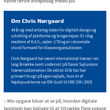
havde første arbejdsdag medio juli.
Om Chris Nørgaard
44 år og med erfaring inden for digitalt design og
udvikling af platforme og brugerrejser. Er i dag
medlem af K.A.S., sejler J/70 og er i skrivende
stund formand for klasseorganisationen.
Chris Nørgaard har været international træner i en
lang årrække samt undervist på Dansk Sejlunions
træneruddannelser. De sidste 10 år har han
primært brugt på egen sejlads, hvor et af
højdepunkterne var EM-Guld til ORC EM i 2019.
­– Min opgave bliver at se på, hvordan digitale
løsninger kan bidrage til at tiltrække flere voksne