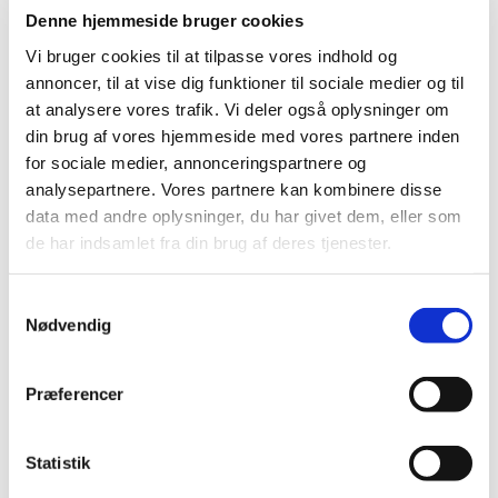
grundlagt en crossmedia- og mobilplatform med
Denne hjemmeside bruger cookies
speciale i digital annoncering, kommunikation og
Vi bruger cookies til at tilpasse vores indhold og
fastholdelsesstrategi. Samtidig kender han sejler-
annoncer, til at vise dig funktioner til sociale medier og til
og klublivet indgående som både bruger, ansat
at analysere vores trafik. Vi deler også oplysninger om
og udvalgsmedlem, hvor hans
din brug af vores hjemmeside med vores partnere inden
for sociale medier, annonceringspartnere og
iværksættermentalitet også har sat sine spor.
analysepartnere. Vores partnere kan kombinere disse
Han har blandt andet etableret de internationale
data med andre oplysninger, du har givet dem, eller som
optimisttræningslejrer i Spanien, startet gaste-
de har indsamlet fra din brug af deres tjenester.
og storbådsprojekter og senest været en del af
K.A.S.’ reformering af, hvordan en kapsejladsskole
S
Nødvendig
a
for voksne kan udformes.
m
t
Chris Nørgaards indgående sejl- og klubkendskab
Præferencer
y
kombineret med hans innovative og digitale
k
kompetencer gør ham til den helt rigtige
k
Statistik
projektleder for det digitale udviklingsprojekt,
e