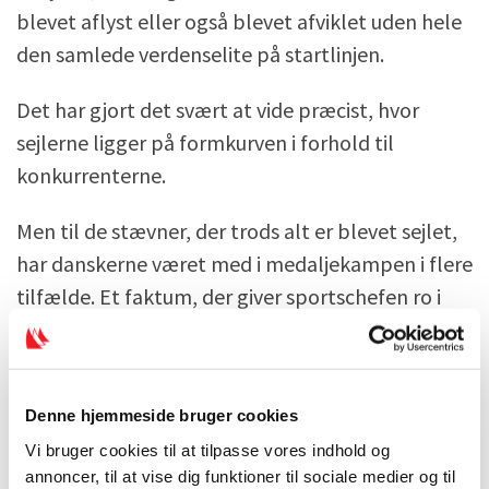
blevet aflyst eller også blevet afviklet uden hele
den samlede verdenselite på startlinjen.
Det har gjort det svært at vide præcist, hvor
sejlerne ligger på formkurven i forhold til
konkurrenterne.
Men til de stævner, der trods alt er blevet sejlet,
har danskerne været med i medaljekampen i flere
tilfælde. Et faktum, der giver sportschefen ro i
maven.
– Den første indikation af, om man er med i
toppen, er, at man kan gå ud og vinde sejladser.
Denne hjemmeside bruger cookies
Det kan de faktisk alle sammen, og derfor tegner
Vi bruger cookies til at tilpasse vores indhold og
annoncer, til at vise dig funktioner til sociale medier og til
det rigtig godt, siger han.