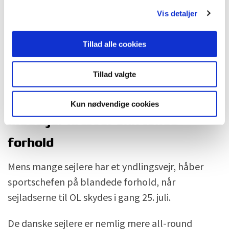
skal sejle på i Japan, fortæller sportschefen.
g
Vis detaljer
De danske sejlere er nemlig vant til, at vinden
springer mere, end man ofte oplever den i Japan.
Tillad alle cookies
Af den grund bliver farten højst sandsynligt mere
afgørende end de små, hurtige taktiske
Tillad valgte
beslutninger.
Kun nødvendige cookies
Medaljer kræver skiftende
forhold
Mens mange sejlere har et yndlingsvejr, håber
sportschefen på blandede forhold, når
sejladserne til OL skydes i gang 25. juli.
De danske sejlere er nemlig mere all-round