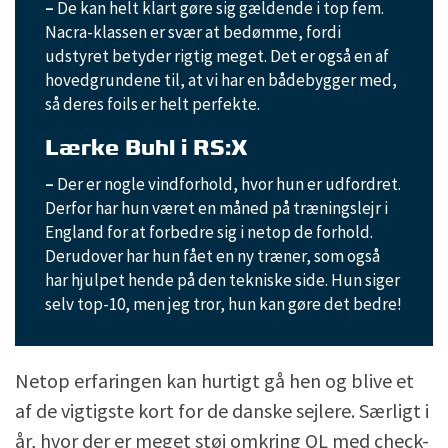
–
De kan helt klart gøre sig gældende i top fem.
Nacra-klassen er svær at bedømme, fordi
udstyret betyder rigtig meget. Det er også en af
hovedgrundene til, at vi har en bådebygger med,
så deres foils er helt perfekte.
Lærke Buhl i RS:X
–
Der er nogle vindforhold, hvor hun er udfordret.
Derfor har hun været en måned på træningslejr i
England for at forbedre sig i netop de forhold.
Derudover har hun fået en ny træner, som også
har hjulpet hende på den tekniske side. Hun siger
selv top-10, men jeg tror, hun kan gøre det bedre!
Netop erfaringen kan hurtigt gå hen og blive et
af de vigtigste kort for de danske sejlere. Særligt i
år, hvor der er meget støj omkring OL med check-