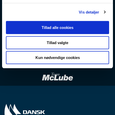
g
Vis detaljer
Tillad alle cookies
Tillad valgte
Kun nødvendige cookies