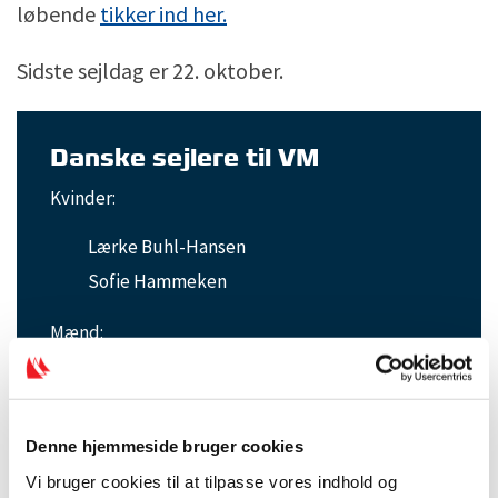
løbende
tikker ind her.
Sidste sejldag er 22. oktober.
Danske sejlere til VM
Kvinder:
Lærke Buhl-Hansen
Sofie Hammeken
Mænd:
Mads Jepsen
Johan Søe
Denne hjemmeside bruger cookies
Niklas Lillelund
Vi bruger cookies til at tilpasse vores indhold og
Kasper Storvang