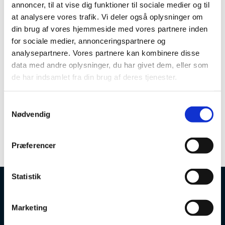
annoncer, til at vise dig funktioner til sociale medier og til
Marinus Tambo
at analysere vores trafik. Vi deler også oplysninger om
Anders Alsted Eliasen
din brug af vores hjemmeside med vores partnere inden
for sociale medier, annonceringspartnere og
Frederic Ramsgaard Ørum
analysepartnere. Vores partnere kan kombinere disse
Christoffer Damgaard
data med andre oplysninger, du har givet dem, eller som
de har indsamlet fra din brug af deres tjenester.
S
Nødvendig
a
m
t
Præferencer
y
k
k
Statistik
e
v
Marketing
a
l