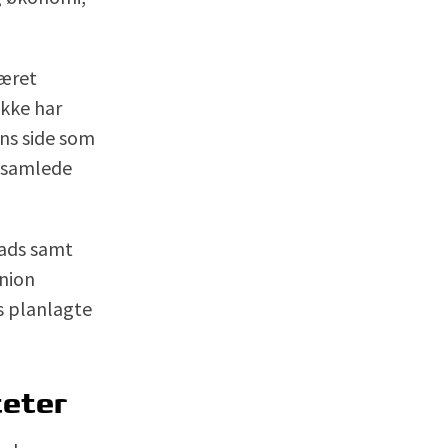
været
ikke har
ens side som
t samlede
lads samt
union
rs planlagte
teter