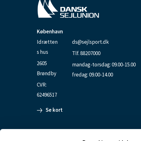
København
Idrætten
ds@sejlsport.dk
s hus
Tlf. 88207000
2605
mandag-torsdag: 09.00-15.00
Brøndby
fredag: 09.00-14.00
CVR:
62496517
Se kort
Aarhus Internationale Sejlsportscenter