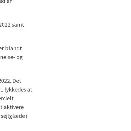
ed en
 2022 samt
er blandt
nnelse- og
 2022. Det
21 lykkedes at
rcielt
t aktivere
 sejlglæde i