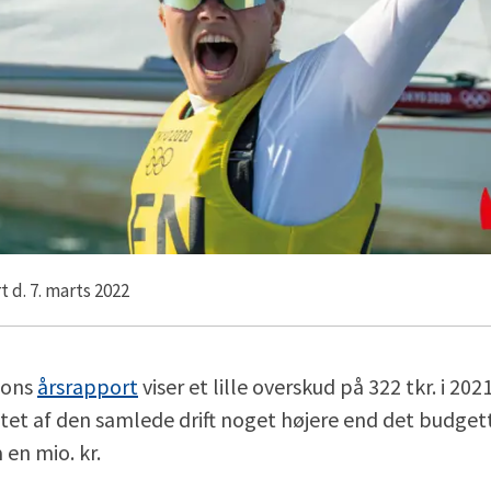
t d. 7. marts 2022
ions
årsrapport
viser et lille overskud på 322 tkr. i 20
atet af den samlede drift noget højere end det budge
en mio. kr.