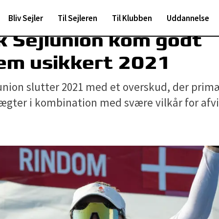
Bliv Sejler
Til Sejleren
Til Klubben
Uddannelse
 Sejlunion kom godt
em usikkert 2021
union slutter 2021 med et overskud, der prim
gter i kombination med svære vilkår for afvi