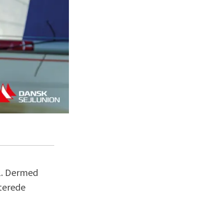
21. Dermed
tterede