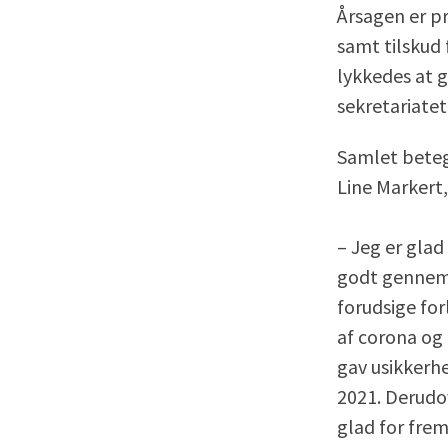
Årsagen er p
samt tilskud 
lykkedes at g
sekretariatet
Samlet betegn
Line Markert
– Jeg er glad
godt gennem e
forudsige fo
af corona og
gav usikkerhe
2021. Derudov
glad for fre