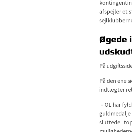
kontingenti
afspejler et 
sejlklubbern
Øgede 
udskudt
På udgiftssid
På den ene si
indtægter rel
– OL har fyld
guldmedalje 
sluttede i to
mulighederne