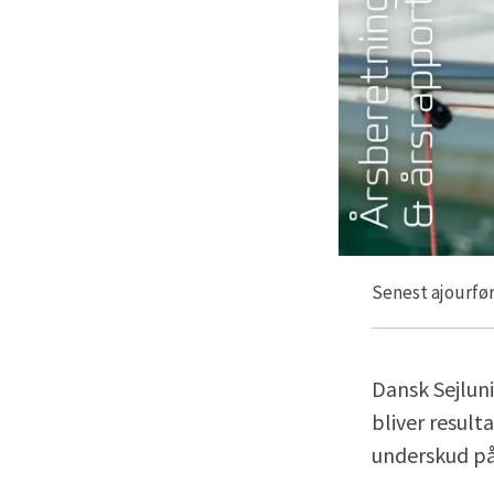
Senest ajourfør
Dansk Sejlun
bliver result
underskud på 