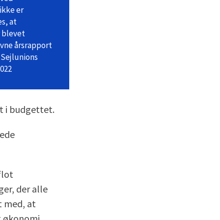
ikke er
s, at
 blevet
evne årsrapport
 Sejlunions
2022
t i budgettet.
gede
flot
er, der alle
t med, at
g økonomi,