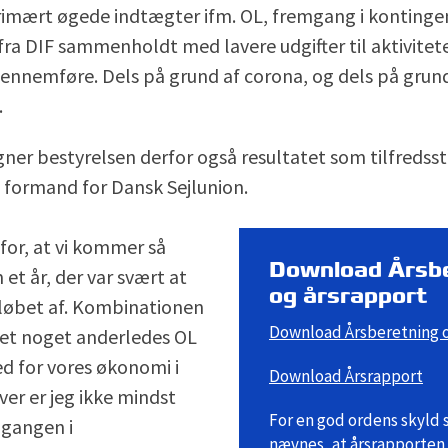
rimært øgede indtægter ifm. OL, fremgang i konting
fra DIF sammenholdt med lavere udgifter til aktivitete
ennemføre. Dels på grund af corona, og dels på grund 
.
er bestyrelsen derfor også resultatet som tilfredssti
, formand for Dansk Sejlunion.
 for, at vi kommer så
Download Årsb
t år, der var svært at
og årsrapport
rløbet af. Kombinationen
Download Årsberetning o
 et noget anderledes OL
d for vores økonomi i
Download Årsrapport
er er jeg ikke mindst
For en god ordens skyld 
mgangen i
nævnes, at årsrapporten