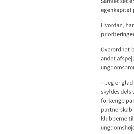
Samlet set e
egenkapital p
Hvordan, har
prioriteringer
Overordnet b
andet afspej
ungdomsomr
– Jeg er glad
skyldes dels 
forlænge pa
partnerskab m
klubberne til
ungdomshøjd