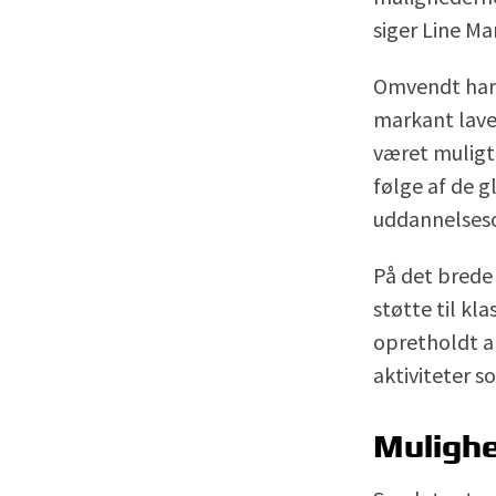
siger Line Ma
Omvendt har 
markant laver
været muligt 
følge af de g
uddannelseso
På det brede
støtte til kl
opretholdt ak
aktiviteter s
Mulighe