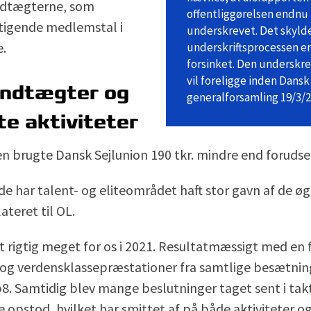
ndtægterne, som
offentliggørelsen endnu 
stigende medlemstal i
underskrevet. Det skylde
e.
underskriftsprocessen er
forsinket. Den underskr
vil foreligge inden Dansk
indtægter og
generalforsamling 19/3/
e aktiviteter
en brugte Dansk Sejlunion 190 tkr. mindre end forudse
de har talent- og eliteområdet haft stor gavn af de ø
ateret til OL.
t rigtig meget for os i 2021. Resultatmæssigt med en 
og verdensklassepræstationer fra samtlige besætning
p8. Samtidig blev mange beslutninger taget sent i tak
 opstod, hvilket har smittet af på både aktiviteter o