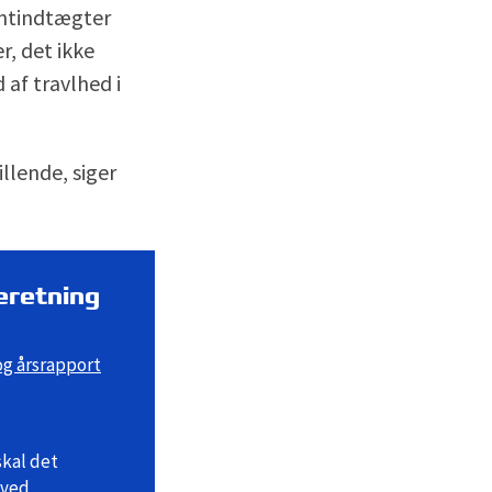
entindtægter
r, det ikke
af travlhed i
llende, siger
eretning
g årsrapport
skal det
 ved