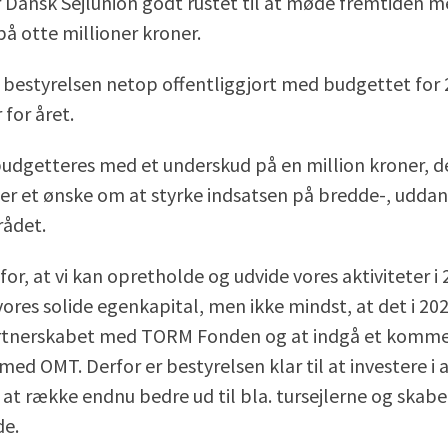
r Dansk Sejlunion godt rustet til at møde fremtiden m
å otte millioner kroner.
 bestyrelsen netop offentliggjort med budgettet for
 for året.
udgetteres med et underskud på en million kroner, d
ler et ønske om at styrke indsatsen på bredde-, udda
ådet.
 for, at vi kan opretholde og udvide vores aktiviteter i
vores solide egenkapital, men ikke mindst, at det i 20
rtnerskabet med TORM Fonden og at indgå et komme
ed OMT. Derfor er bestyrelsen klar til at investere i a
 at række endnu bedre ud til bla. tursejlerne og skabe
e.