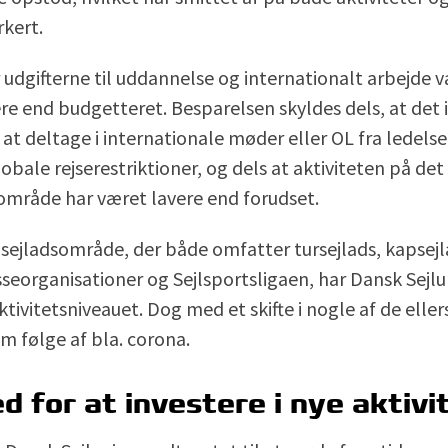
rkert.
udgifterne til uddannelse og internationalt arbejde 
e end budgetteret. Besparelsen skyldes dels, at det 
at deltage i internationale møder eller OL fra ledels
lobale rejserestriktioner, og dels at aktiviteten på de
mråde har været lavere end forudset.
 sejladsområde, der både omfatter tursejlads, kapsej
asseorganisationer og Sejlsportsligaen, har Dansk Sejl
tivitetsniveauet. Dog med et skifte i nogle af de elle
om følge af bla. corona.
d for at investere i nye aktivi