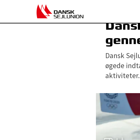
Dansk
genn
Dansk Sejl
øgede indtæ
aktiviteter.