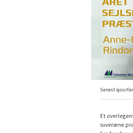
Senest ajourfør
Et overlegen
suveræne præs