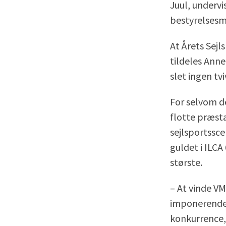
Juul, undervi
bestyrelsesm
At Årets Sejl
tildeles Ann
slet ingen tvi
For selvom d
flotte præst
sejlsportssce
guldet i ILCA 
største.
– At vinde VM
imponerende 
konkurrence,