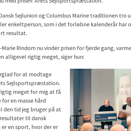
u med prisen ’Årets Sejlsportspræstation’.
Dansk Sejlunion og Columbus Marine traditionen tro ud
ler enkeltperson, som i det forløbne kalenderår har 
t resultat.
Marie Rindom nu vinder prisen for fjerde gang, varm
 alligevel rigtig meget, siger hun:
erglad for at modtage
ets Sejlsportspræstation.
igtig meget for mig at få
 for en masse hård
l den tid jeg bruger på at
resultater til dansk
 er en sport, hvor der er