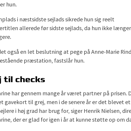
er hun.
lads i næstsidste sejlads sikrede hun sig reelt
titlen allerede før sidste sejlads, da hun ikke længe
gere.
 det også en let beslutning at pege på Anne-Marie Rin
estående præstation, fastslår hun.
j til checks
ine har gennem mange år været partner på prisen. D
t gavekort til grej, men i de senere år er det blevet 
ejlere i høj grad har brug for, siger Henrik Nielsen, di
ne, der er glad for igen i år at kunne støtte op om d