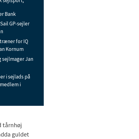
 sejlsport;
er Bank
Sail GP-sejler
en
træner for IQ
ian Kornum
g sejlmager Jan
er i sejlads på
smedlem i
d tårnhøj
ndda guldet