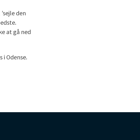
 ’sejle den
bedste.
ke at gå ned
s i Odense.