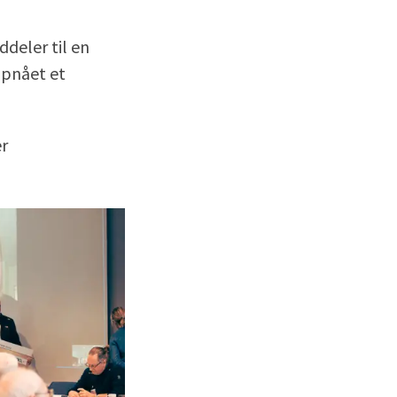
deler til en
opnået et
er