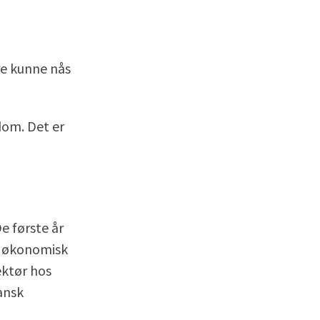
re kunne nås
dom. Det er
e første år
et økonomisk
rektør hos
ansk