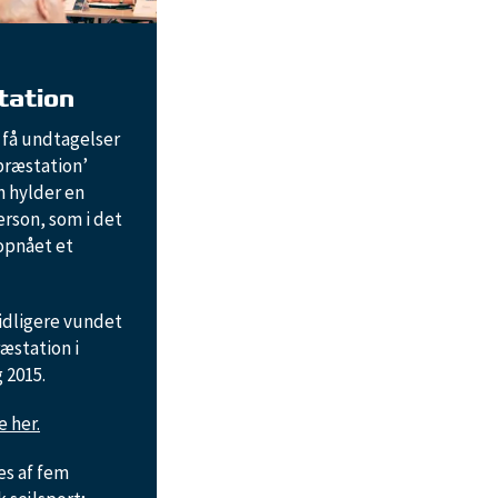
tation
 få undtagelser
præstation’
en hylder en
rson, som i det
opnået et
idligere vundet
æstation i
 2015.
e her.
es af fem