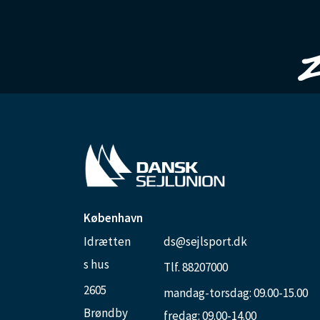
København
Idrætten
ds@sejlsport.dk
s hus
Tlf. 88207000
2605
mandag-torsdag: 09.00-15.00
Brøndby
fredag: 09.00-14.00