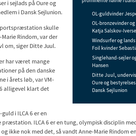
prominente navne i dansk
ser i sejlads på Oure og
edlem i Dansk Sejlunion.
OL-guldvinder Jesp
OL-bronzevinder og 
sportspræstation skulle
Katja Salskov-Ivers
e-Marie Rindom, var der
Windsurfer og lands
vl om, siger Ditte Juul.
Foil kvinder Sebast
Singlehand-sejler o
er har været mange
Hansen
ationer på den danske
Ditte Juul, undervis
ne i årets løb, var VM-
Oure og bestyrelse
6 alligevel klart det
Dansk Sejlunion
-guld i ILCA 6 er en
præstation. ILCA 6 er en tung, olympisk disciplin me
 og ikke nok med det, så vandt Anne-Marie Rindom e