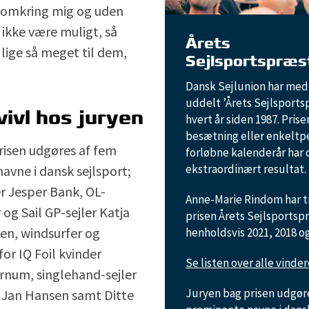
d omkring mig og uden
 ikke være muligt, så
Årets
 lige så meget til dem,
Sejlsportspræs
Dansk Sejlunion har med
uddelt ’Årets Sejlsports
vivl hos juryen
hvert år siden 1987. Pris
besætning eller enkeltpe
risen udgøres af fem
forløbne kalenderår har 
ekstraordinært resultat.
avne i dansk sejlsport;
r Jesper Bank, OL-
Anne-Marie Rindom har t
og Sail GP-sejler Katja
prisen Årets Sejlsportspr
en, windsurfer og
henholdsvis 2021, 2018 og
or IQ Foil kvinder
Se listen over alle vinder
rnum, singlehand-sejler
Juryen bag prisen udgør
 Jan Hansen samt Ditte