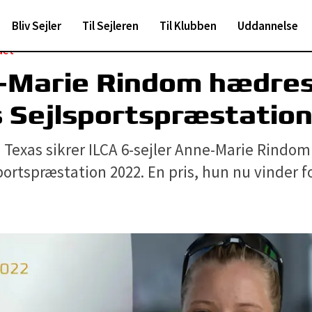
Bliv Sejler
Til Sejleren
Til Klubben
Uddannelse
det
-Marie Rindom hædres
 Sejlsportspræstatio
 Texas sikrer ILCA 6-sejler Anne-Marie Rindom 
portspræstation 2022. En pris, hun nu vinder fo