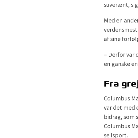
suverænt, sig
Med en andenp
verdensmester
af sine forføl
– Derfor var
en ganske en
Fra gre
Columbus Mar
var det med e
bidrag, som s
Columbus Mari
sejlsport.