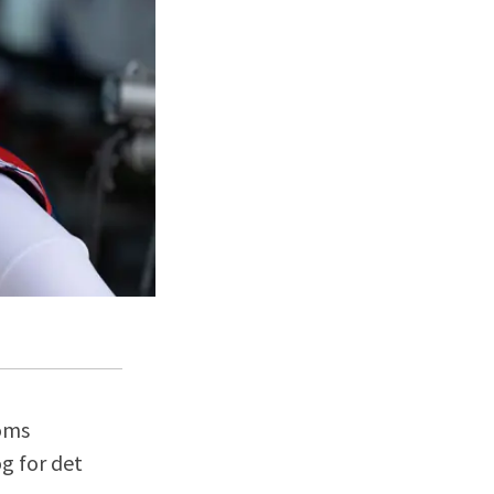
doms
og for det