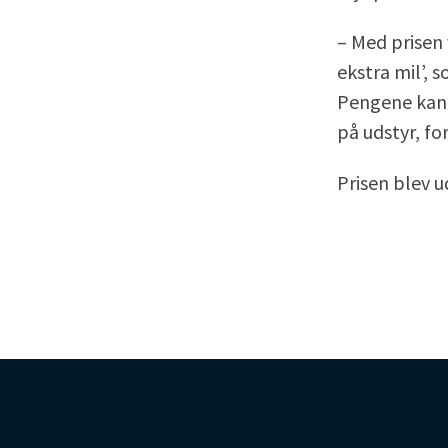
– Med prisen v
ekstra mil’, 
Pengene kan b
på udstyr, fo
Prisen blev u