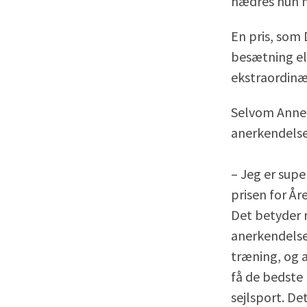
hædres hun n
En pris, som 
besætning el
ekstraordinær
Selvom Anne-
anerkendelsen
– Jeg er sup
prisen for År
Det betyder r
anerkendelse
træning, og a
få de bedste 
sejlsport. Det