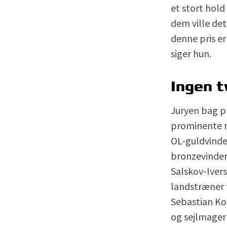
et stort hol
dem ville det
denne pris er
siger hun.
Ingen t
Juryen bag p
prominente n
OL-guldvinde
bronzevinder 
Salskov-Ivers
landstræner f
Sebastian Ko
og sejlmager