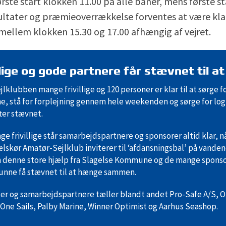
rste start klokken 11.00 på alle baner, mens første s
esultater og præmieoverrækkelse forventes at være kl
mellem klokken 15.30 og 17.00 afhængig af vejret.
llige og gode partnere får stævnet til at
jlklubben mange frivillige og 120 personer er klar til at sørge f
rne, stå for forplejning gennem hele weekenden og sørge for lo
fter stævnet.
e frivillige står samarbejdspartnere og sponsorer altid klar, 
lskør Amatør-Sejlklub inviterer til ‘afdansningsbal’ på vande
 denne store hjælp fra Slagelse Kommune og de mange sponsor
unne få stævnet til at hænge sammen.
er og samarbejdspartnere tæller blandt andet Pro-Safe A/S, O
One Sails, Palby Marine, Winner Optimist og Aarhus Seashop.