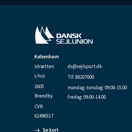
København
Idrætten
ds@sejlsport.dk
s hus
Tlf. 88207000
2605
mandag-torsdag: 09.00-15.00
Brøndby
fredag: 09.00-14.00
CVR:
62496517
Se kort