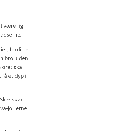
l være rig
jladserne.
el, fordi de
en bro, uden
Noret skal
få et dyp i
 Skælskør
va-jollerne