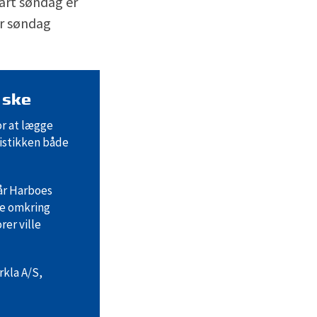
tart søndag er
ar søndag
 ske
or at lægge
gistikken både
når Harboes
ne omkring
er ville
rkla A/S,