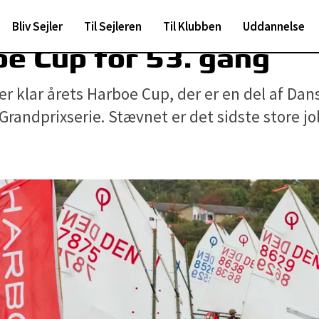
Bliv Sejler
Til Sejleren
Til Klubben
Uddannelse
e Cup for 53. gang
 er klar årets Harboe Cup, der er en del af Dan
Grandprixserie. Stævnet er det sidste store jo