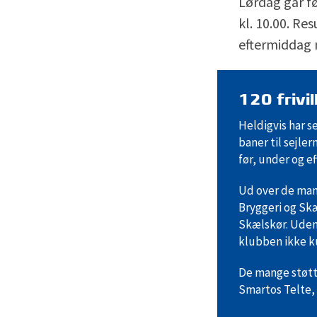
Lørdag går fø
kl. 10.00. R
eftermiddag 
120 frivi
Heldigvis har se
baner til sejle
før, under og e
Ud over de mang
Bryggeri og Skæ
Skælskør. Uden
klubben ikke k
De mange støtt
Smartos Telte, 