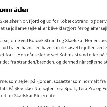
lområder
 Skælskør Nor, Fjord og ud for Kobæk Strand, og der vi
t se jollerne sejle eller blive klargjort før og efter se
r sejlerne ved Kobæk Strand og Skælskør Nor er speci
r ud fra en havn. I en havn kan de søsætte jollen ved 
det først. Men når sejlerne ved Kobæk strand eller på 
er det fra stranden/bredden, og dermed når sejlerne at 
erne, som sejler på Fjorden, søsætter som normalt fra
ub. På Skælskør Nor sejler Tera Sport, Tera Pro og Fe
 ud for Skælskør Plejecenter.