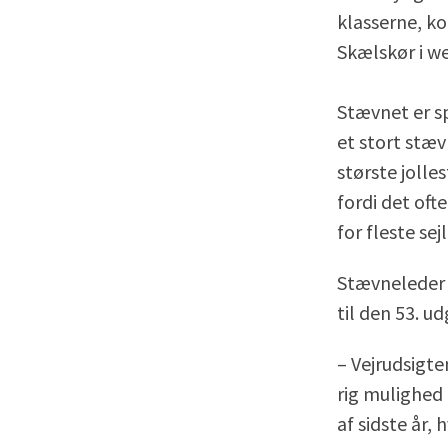
klasserne, ko
Skælskør i w
Stævnet er sp
et stort stæv
største jolle
fordi det oft
for fleste sej
Stævneleder 
til den 53. u
– Vejrudsigte
rig mulighed 
af sidste år, 