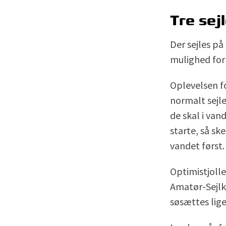
Tre sej
Der sejles på
mulighed for a
Oplevelsen fo
normalt sejle
de skal i van
starte, så sk
vandet først.
Optimistjoll
Amatør-Sejlkl
søsættes lige