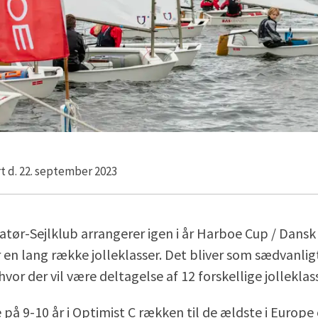
t d. 22. september 2023
tør-Sejlklub arrangerer igen i år Harboe Cup / Dansk
 en lang række jolleklasser. Det bliver som sædvanligt
hvor der vil være deltagelse af 12 forskellige jolleklas
 på 9-10 år i Optimist C rækken til de ældste i Europe