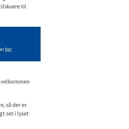
ilskuere til
ter
her
de velkommen
e, så der er
t set i lyset