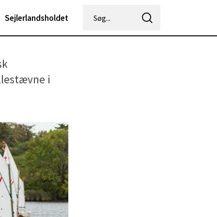
Sejlerlandsholdet
sk
llestævne i