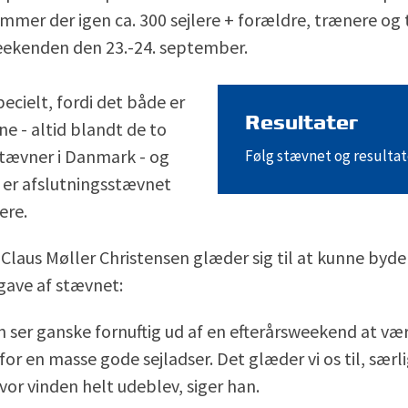
mmer der igen ca. 300 sejlere + forældre, trænere og t
eekenden den 23.-24. september.
ecielt, fordi det både er
Resultater
ne - altid blandt de to
stævner i Danmark - og
Følg stævnet og resulta
e er afslutningsstævnet
lere.
Claus Møller Christensen glæder sig til at kunne by
dgave af stævnet:
n ser ganske fornuftig ud af en efterårsweekend at vær
for en masse gode sejladser. Det glæder vi os til, særlig
hvor vinden helt udeblev, siger han.