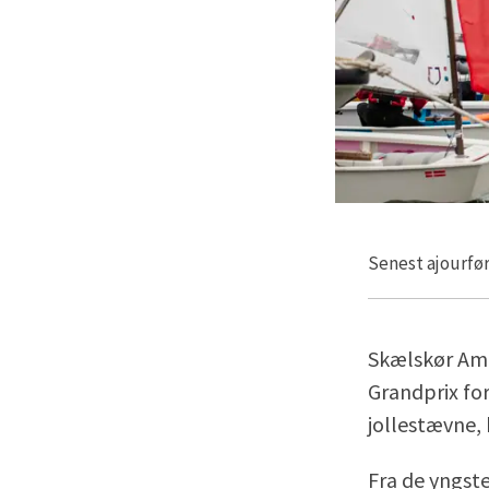
Senest ajourfør
Skælskør Ama
Grandprix for
jollestævne, 
Fra de yngste