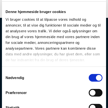
Denne hjemmeside bruger cookies
Vi bruger cookies til at tilpasse vores indhold og
annoncer, til at vise dig funktioner til sociale medier og til
at analysere vores trafik. Vi deler også oplysninger om
din brug af vores hjemmeside med vores partnere inden
for sociale medier, annonceringspartnere og
analysepartnere. Vores partnere kan kombinere disse
data med andre oplysninger, du har givet dem, eller som
de har indsamlet fra din brug af deres tjenester.
S
Nødvendig
a
m
t
Præferencer
y
k
k
Statistik