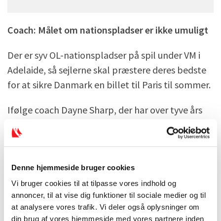
Coach: Målet om nationspladser er ikke umuligt
Der er syv OL-nationspladser på spil under VM i
Adelaide, så sejlerne skal præstere deres bedste
for at sikre Danmark en billet til Paris til sommer.
Ifølge coach Dayne Sharp, der har over tyve års
erfaring som olympisk coach, er der en stor
gruppe lande, som sejler om de syv
nationspladser. Men er det ikke umuligt for de
danske sejlere at sikre OL-billetten:
Denne hjemmeside bruger cookies
Vi bruger cookies til at tilpasse vores indhold og
- Hvis vores sejlere lever op til deres topniveau, så
annoncer, til at vise dig funktioner til sociale medier og til
at analysere vores trafik. Vi deler også oplysninger om
er det bestemt muligt at kvalificere sig, og
din brug af vores hjemmeside med vores partnere inden