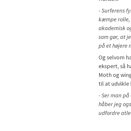
- Surferens fy
kæmpe rolle, 
akademisk og
som gør, at j
på et højere 
Og selvom han
ekspert, så 
Moth og wing
til at udvikle
- Ser man på 
håber jeg ogs
udfordre atle