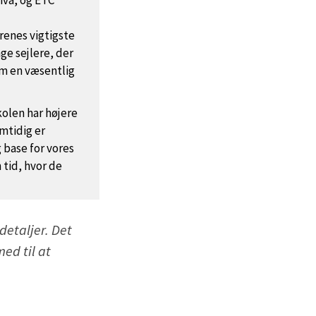
Nivå, og ETC
renes vigtigste
ge sejlere, der
som en væsentlig
skolen har højere
mtidig er
 base for vores
 tid, hvor de
detaljer. Det
ed til at