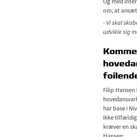
Og med intern
om, at ansæt
- Vi skal skab
udvikle sig m
Kommer 
hoveda
foilend
Filip Hansen
hovedansvarli
har base i Ni
ikke tilfældi
kræver en skar
Hansen: