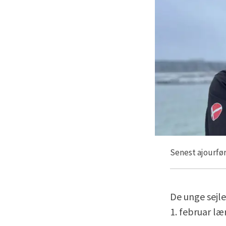
Senest ajourført
De unge sejle
1. februar l