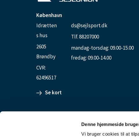
København
Idrætten
ds@sejlsport.dk
s hus
Tlf. 88207000
2605
mandag-torsdag: 09.00-15.00
Brøndby
fredag: 09.00-14.00
CVR:
62496517
Se kort
Aarhus Internationale Sejlsportscenter
Denne hjemmeside bruger
Ester Aggebosgade 80
Vi bruger cookies til at til
8000 Aarhus C