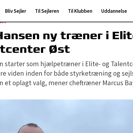
Bliv Sejler
Til Sejleren
Til Klubben
Uddannelse
det
 Hansen ny træner i Eli
tcenter Øst
n starter som hjælpetræner i Elite- og Talentc
re viden inden for både styrketræning og sejl
n et oplagt valg, mener cheftræner Marcus Ba