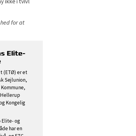
ikke i tvivl
ghed for at
s Elite-
e
t (ETØ) er et
k Sejlunion,
e Kommune,
Hellerup
 og Kongelig
 Elite- og
åde har en