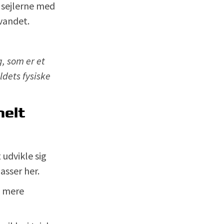
 sejlerne med
vandet.
, som er et
ldets fysiske
nelt
 udvikle sig
asser her.
t mere