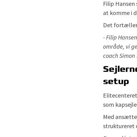
Filip Hansen
at komme i d
Det fortæller
- Filip Hanse
område, vi ge
coach Simon S
Sejlern
setup
Elitecenteret
som kapsejler
Med ansættel
struktureret 