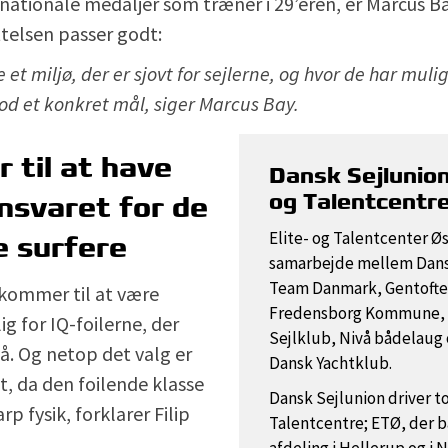
ationale medaljer som træner i 29’eren, er Marcus Bay 
telsen passer godt:
e et miljø, der er sjovt for sejlerne, og hvor de har muli
od et konkret mål, siger Marcus Bay.
til at have
Dansk Sejlunion
og Talentcentr
nsvaret for de
Elite- og Talentcenter Øs
e surfere
samarbejde mellem Dans
Team Danmark, Gentoft
 kommer til at være
Fredensborg Kommune, 
g for IQ-foilerne, der
Sejlklub, Nivå bådelaug
vå. Og netop det valg er
Dansk Yachtklub.
gt, da den foilende klasse
Dansk Sejlunion driver to
p fysik, forklarer Filip
Talentcentre; ETØ, der b