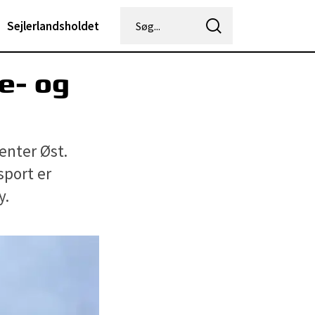
Sejlerlandsholdet
te- og
enter Øst.
sport er
y.