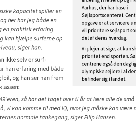
afdeling i Hellerup og i 
Aarhus, der har base i
siske kapacitet spiller en
Sejlsportscenteret. Cent
og her har jeg både en
opgave er at servicere un
 en praktisk erfaring
vil prioritere sejlsport 
eg kan hjælpe surferne op
del af deres hverdag.
niveau, siger han.
Vi plejer at sige, at kun 
prioritet end sporten. Sa
 ikke selv er surf-
centrene også den daglig
har han erfaring med både
olympiske sejlere i al den
foil, og han ser han frem
befinder sig i landet.
 klassen:
49’eren, så har det taget over ti år at lære alle de små 
å, vi kan komme til med IQ, hvor jeg måske kan være m
ternes normale tankegang, siger Filip Hansen.