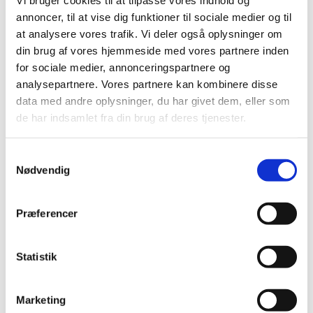
Vi bruger cookies til at tilpasse vores indhold og
– Det er fuldstændig fantastisk! For begge skiff-
annoncer, til at vise dig funktioner til sociale medier og til
at analysere vores trafik. Vi deler også oplysninger om
klasser er det en kæmpe succes. Vi er tilbage i
din brug af vores hjemmeside med vores partnere inden
toppen, hvor vi hører til – og tilmed blandt de
for sociale medier, annonceringspartnere og
stærkeste nationer i klassen. Det tegner rigtig
analysepartnere. Vores partnere kan kombinere disse
godt for fremtiden, siger Peter Hansen,
data med andre oplysninger, du har givet dem, eller som
de har indsamlet fra din brug af deres tjenester.
sportschef i Dansk Sejlunion.
S
Han fremhæver, at resultaterne ikke er
Nødvendig
a
tilfældige, men et resultat af et langsigtet
m
arbejde:
t
Præferencer
y
– Sammen med Team Danmark har vi skabt et
k
miljø, som er attraktivt for både de dygtigste og
k
Statistik
e
mest erfarne sejlere. Strategien om et ‘Dream
v
Team’ ser virkelig ud til at give bonus.
Marketing
a