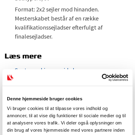
Format: 2x2 sejler mod hinanden.
Mesterskabet består af en række
kvalifikationssejladser efterfulgt af
finalesejladser.
Læs mere
Se stævnehjemmeside her
Se Notice of Race her
Denne hjemmeside bruger cookies
Sådan ansøger du
Vi bruger cookies til at tilpasse vores indhold og
Ansøgningsfrist: 1. februar
annoncer, til at vise dig funktioner til sociale medier og til
at analysere vores trafik. Vi deler også oplysninger om
Ansøgning sendes til:
ds@sejlsport.dk
din brug af vores hjemmeside med vores partnere inden