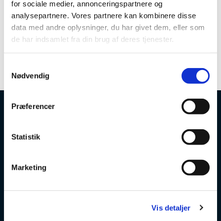
Skriv '
TEAM Racing VM' i emnefeltet
for sociale medier, annonceringspartnere og
analysepartnere. Vores partnere kan kombinere disse
data med andre oplysninger, du har givet dem, eller som
de har indsamlet fra din brug af deres tjenester.
S
Nødvendig
a
m
t
Præferencer
y
k
k
Statistik
e
v
Marketing
a
l
g
Vis detaljer