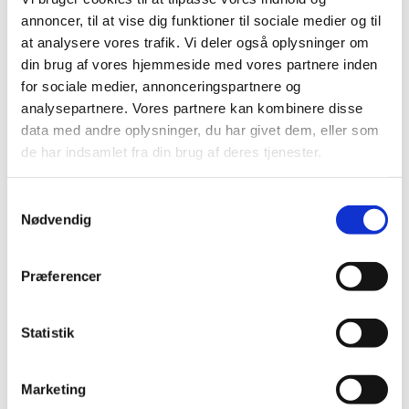
frem mod 2028
annoncer, til at vise dig funktioner til sociale medier og til
at analysere vores trafik. Vi deler også oplysninger om
Dansk Sejlunions strategi for elite- og
din brug af vores hjemmeside med vores partnere inden
talentudvikling
for sociale medier, annonceringspartnere og
analysepartnere. Vores partnere kan kombinere disse
Klubbernes rolle i udviklingen af fremtidens
data med andre oplysninger, du har givet dem, eller som
sejlere
de har indsamlet fra din brug af deres tjenester.
Udviklingsveje og relevante bådklasser
S
Nødvendig
a
Inspiration til lokale stævner og aktiviteter
m
t
Præferencer
Derudover bliver der god tid til dialog og
y
k
erfaringsudveksling mellem klubberne.
k
Statistik
e
– Vi håber, at mange klubber vil deltage. Målet er
v
både at give indsigt i arbejdet på nationalt niveau
Marketing
a