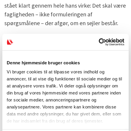
stået klart gennem hele hans virke: Det skal være
fagligheden – ikke formuleringen af
spørgsmålene – der afgør, om en sejler består.
Med sin faglighed, nysgerrighed og evne til at
inspirere har Duffy sat et tydeligt aftryk på
sejlerskolerne og været med til at løfte niveauet i
Denne hjemmeside bruger cookies
dansk sejlerskoleundervisning.
Vi bruger cookies til at tilpasse vores indhold og
Derfor var det en stor ære at kunne overrække
annoncer, til at vise dig funktioner til sociale medier og til
at analysere vores trafik. Vi deler også oplysninger om
ham guldnålen.
din brug af vores hjemmeside med vores partnere inden
for sociale medier, annonceringspartnere og
Jørn Duffy Villumsen havde desværre ikke
analysepartnere. Vores partnere kan kombinere disse
mulighed for at være til stede ved
data med andre oplysninger, du har givet dem, eller som
generalforsamlingen, men deltog i stedet via en
de har indsamlet fra din brug af deres tjenester.
videohilsen.