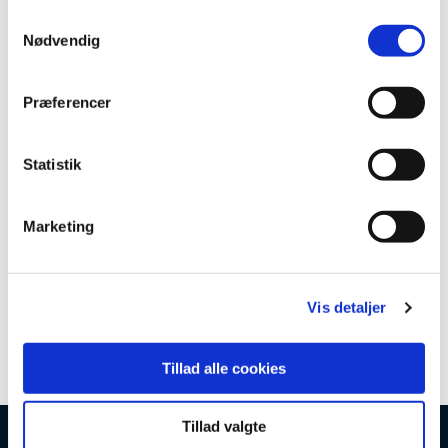
S
Nødvendig
a
m
t
Præferencer
y
k
k
Statistik
e
v
Marketing
a
l
g
Vis detaljer
Tillad alle cookies
Tillad valgte