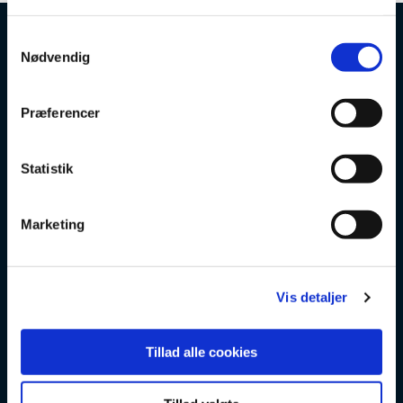
S
Nødvendig
a
m
t
Præferencer
y
k
k
Statistik
e
v
Marketing
a
l
g
Vis detaljer
Tillad alle cookies