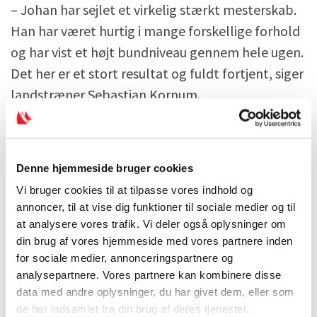
– Johan har sejlet et virkelig stærkt mesterskab.
Han har været hurtig i mange forskellige forhold
og har vist et højt bundniveau gennem hele ugen.
Det her er et stort resultat og fuldt fortjent, siger
landstræner Sebastian Kornum.
EM-sølvet er samtidig endnu et stærkt
internationalt resultat for dansk windsurfing og
Denne hjemmeside bruger cookies
giver et vigtigt rygstød frem mod sæsonens
Vi bruger cookies til at tilpasse vores indhold og
kommende mesterskaber.
annoncer, til at vise dig funktioner til sociale medier og til
at analysere vores trafik. Vi deler også oplysninger om
din brug af vores hjemmeside med vores partnere inden
for sociale medier, annonceringspartnere og
analysepartnere. Vores partnere kan kombinere disse
data med andre oplysninger, du har givet dem, eller som
de har indsamlet fra din brug af deres tjenester.