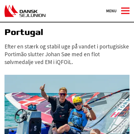
MENU
Johan Søe vinder EM-sølv i
Portugal
Efter en stærk og stabil uge på vandet i portugisiske
Portimão slutter Johan Søe med en flot
sølvmedalje ved EM i iQFOiL.