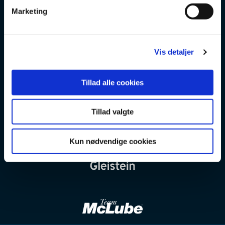
v
Marketing
a
l
g
Vis detaljer
Tillad alle cookies
Tillad valgte
Kun nødvendige cookies