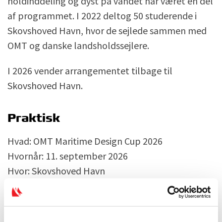
holdinddeling og dyst på vandet har været en del
af programmet. I 2022 deltog 50 studerende i
Skovshoved Havn, hvor de sejlede sammen med
OMT og danske landsholdssejlere.
I 2026 vender arrangementet tilbage til
Skovshoved Havn.
Praktisk
Hvad: OMT Maritime Design Cup 2026
Hvornår: 11. september 2026
Hvor: Skovshoved Havn
For hvem: Studerende inden for maritime fag
Sejlererfaring: Ikke nødvendigt
Tilmelding: Early sign up er åben via linket