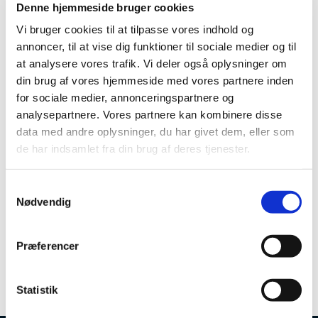
Denne hjemmeside bruger cookies
her
OMT's studentside
Vi bruger cookies til at tilpasse vores indhold og
OMT Maritime Design Cup er for dig, der vil
annoncer, til at vise dig funktioner til sociale medier og til
at analysere vores trafik. Vi deler også oplysninger om
opleve den maritime branche fra en lidt anden
din brug af vores hjemmeside med vores partnere inden
vinkel – med vind i håret, fart i båden og
for sociale medier, annonceringspartnere og
landsholdssejlere som sikre guider på vandet.
analysepartnere. Vores partnere kan kombinere disse
data med andre oplysninger, du har givet dem, eller som
Tilmeld dig OMT Maritime Design Cup 2026 og
de har indsamlet fra din brug af deres tjenester.
bliv en del af en dag, hvor maritimt design møder
S
kapsejlads.
Nødvendig
a
m
t
Præferencer
y
k
k
Statistik
e