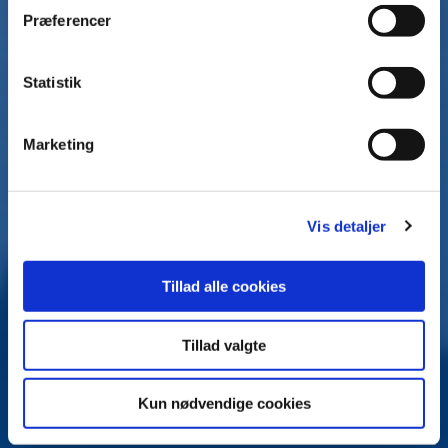
t
Præferencer
y
k
k
Statistik
e
v
Marketing
a
l
g
Vis detaljer
Tillad alle cookies
Tillad valgte
Kun nødvendige cookies