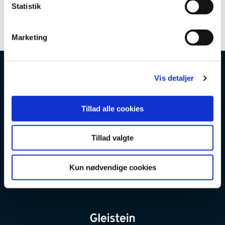
k
Statistik
e
v
Marketing
a
l
g
Vis detaljer
Tillad alle cookies
Tillad valgte
Kun nødvendige cookies