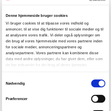
bidrager, så du i pressede situationer ved hvilke
du måske skal trække lidt ekstra på. Omvendt
Denne hjemmeside bruger cookies
kan du også have strategier for hvordan
Vi bruger cookies til at tilpasse vores indhold og
barrierepersonerne typisk (forsøger) at spænde
annoncer, til at vise dig funktioner til sociale medier og til
ben for dig og hvad du kan gøre for at tackle
at analysere vores trafik. Vi deler også oplysninger om
din brug af vores hjemmeside med vores partnere inden
disse personer bedst muligt.
for sociale medier, annonceringspartnere og
analysepartnere. Vores partnere kan kombinere disse
Værktøjet til dette emne er meget simpelt og
data med andre oplysninger, du har givet dem, eller som
skal blot skabe overblik og refleksion. Prøv at lav
de har indsamlet fra din brug af deres tjenester.
øvelsen igen om 2-4 måneder og se om det har
ændret sig. Har du måske brugt refleksionerne
S
Nødvendig
siden sidste øvelse til at navigere i dine relationer
a
m
eller til at trække lidt ekstra på nogle personer?
t
Præferencer
y
k