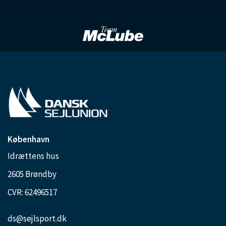
København
Idrættens hus
2605 Brøndby
CVR: 62496517
ds@sejlsport.dk