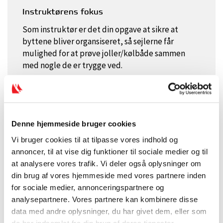
Instruktørens fokus
Som instruktør er det din opgave at sikre at
byttene bliver organsiseret, så sejlerne får
mulighed for at prøve joller/kølbåde sammen
med nogle de er trygge ved.
Alder og erfaring har selvfølgelig indflydelse,
men du skal være opmærksom og behjælpelig
med, at lykkedes for sejlerne at få prøvet andre
joller.
Denne hjemmeside bruger cookies
Vi bruger cookies til at tilpasse vores indhold og
annoncer, til at vise dig funktioner til sociale medier og til
at analysere vores trafik. Vi deler også oplysninger om
din brug af vores hjemmeside med vores partnere inden
Frivillig i en klub?
for sociale medier, annonceringspartnere og
Tilmeld dig Dansk Sejlunions nyhedsbrev
analysepartnere. Vores partnere kan kombinere disse
til
data med andre oplysninger, du har givet dem, eller som
frivillige, trænere og medarbejdere i
de har indsamlet fra din brug af deres tjenester.