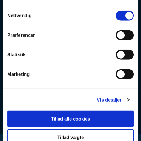
S
Nødvendig
a
m
t
Præferencer
y
k
k
Statistik
e
v
Marketing
a
l
g
Vis detaljer
Tillad alle cookies
Tillad valgte