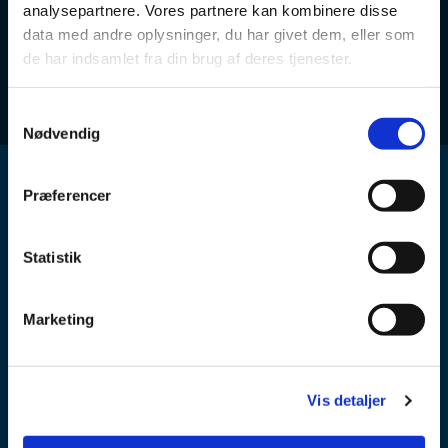
analysepartnere. Vores partnere kan kombinere disse
data med andre oplysninger, du har givet dem, eller som
de har indsamlet fra din brug af deres tjenester.
S
Nødvendig
a
m
t
Præferencer
y
k
k
Statistik
e
v
København
Marketing
a
Idrættens hus
l
g
2605 Brøndby
Vis detaljer
CVR: 62496517