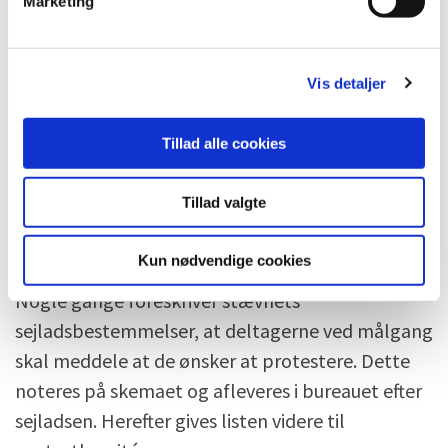
Marketing
DH sejladser.
a
l
g
Klassebådssejladser
Vis detaljer
0,01mb,
pdf
DH sejladser hvor sejladstiden har
Tillad alle cookies
betydning for resultatberegningen
0,01mb,
pdf
Tillad valgte
Protester meddelt ved målgang
Kun nødvendige cookies
Nogle gange foreskriver stævnets
sejladsbestemmelser, at deltagerne ved målgang
skal meddele at de ønsker at protestere. Dette
noteres på skemaet og afleveres i bureauet efter
sejladsen. Herefter gives listen videre til