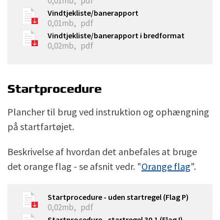
0,01mb,
pdf
Vindtjekliste/banerapport
0,01mb,
pdf
Vindtjekliste/banerapport i bredformat
0,02mb,
pdf
Startprocedure
Plancher til brug ved instruktion og ophængning
på startfartøjet.
Beskrivelse af hvordan det anbefales at bruge
det orange flag - se afsnit vedr. "
Orange flag
".
Startprocedure - uden startregel (Flag P)
0,02mb,
pdf
Startprocedure - startregel 30.1 (Flag I)