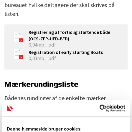
bureauet hvilke deltagere der skal skrives på
listen.
Registrering af fortidlig startende både
(OCS-ZFP-UFD-BFD)
0,04mb,
pdf
Registration of early starting Boats
0,03mb,
pdf
Mærkerundingsliste
Bådenes rundinger af de enkelte mærker
registreres på rundingslister. Her noteres også
klokkeslet for første og sidste båd rundt.
Formålet med denne registrering er flere.
Denne hjemmeside bruger cookies