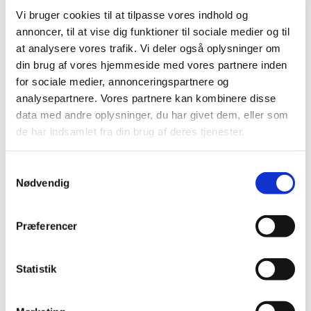
Banelederen får en idé spredningen på feltet og
Vi bruger cookies til at tilpasse vores indhold og
hvor mange både der stadig deltager (det
annoncer, til at vise dig funktioner til sociale medier og til
hænder, at både udgår midt i en sejlads), i
at analysere vores trafik. Vi deler også oplysninger om
forbindelse med protester kan disse lister være
din brug af vores hjemmeside med vores partnere inden
for sociale medier, annonceringspartnere og
vigtige, når man skal rekonstruere en sejlads og
analysepartnere. Vores partnere kan kombinere disse
endelig er listerne vigtige af sikkerhedsmæssige
data med andre oplysninger, du har givet dem, eller som
grunde.
de har indsamlet fra din brug af deres tjenester.
S
Mærkerundingsliste
Nødvendig
0,01mb,
pdf
a
m
t
Præferencer
y
Måltagningslister
k
k
Statistik
Disse 2 måltagningslister giver hhv. mulighed for
e
at noterer målgang ved klassebådssejladser eller
v