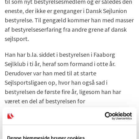
til som nyt bestyrelsesmedlem og er således den
eneste, der ikke er genganger i Dansk Sejlunion
bestyrelse. Til gengæld kommer han med masser
af bestyrelseserfaring fra andre grene af dansk
sejlsport.
Han har b.la. siddet i bestyrelsen i Faaborg
Sejlklub i ti år, heraf som formand i otte år.
Derudover var han med til at starte
Sejlsportsligaen op, hvor han også sad i
bestyrelsen de første fire år, ligesom han har
været en del af bestyrelsen for
Folkebådsklubben i en årrække.
Slutteligt skulle der vælges en suppleant. Her
takkede Nils Andersen ja til at fortsætte en
Denne hjemmeside bruger cookies