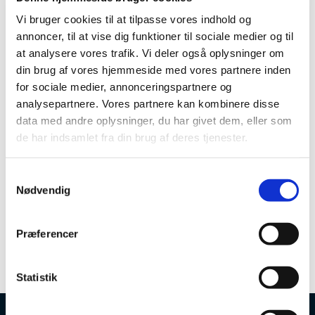
periode mere.
Vi bruger cookies til at tilpasse vores indhold og
annoncer, til at vise dig funktioner til sociale medier og til
at analysere vores trafik. Vi deler også oplysninger om
Valgoplæg
din brug af vores hjemmeside med vores partnere inden
for sociale medier, annonceringspartnere og
Er du nysgerrig på at lære
analysepartnere. Vores partnere kan kombinere disse
bestyrelsesmedlemmerne bedre at kende, kan
data med andre oplysninger, du har givet dem, eller som
du læse valgoplæggene fra Line Markert, Ditte
de har indsamlet fra din brug af deres tjenester.
Juul Kristensen, Jens Kofoed og Jakob Frost.
S
Nødvendig
a
m
t
Præferencer
y
k
k
Statistik
e
v