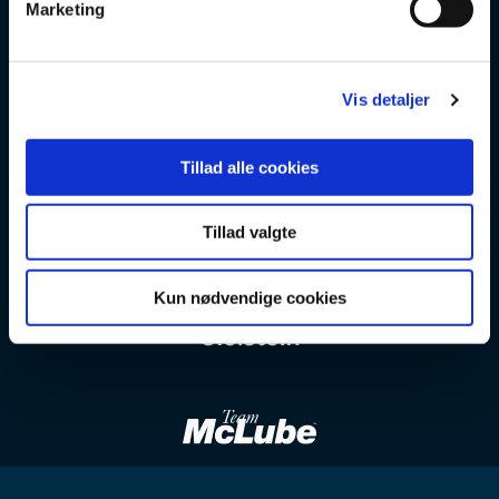
Marketing
a
l
g
Vis detaljer
Tillad alle cookies
Tillad valgte
Kun nødvendige cookies