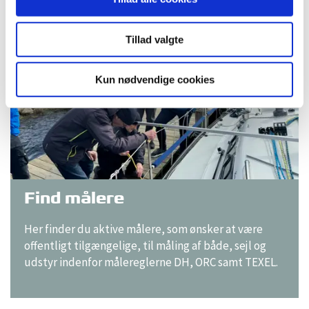
Tillad valgte
Kun nødvendige cookies
Find målere
Her finder du aktive målere, som ønsker at være
offentligt tilgængelige, til måling af både, sejl og
udstyr indenfor målereglerne DH, ORC samt TEXEL.