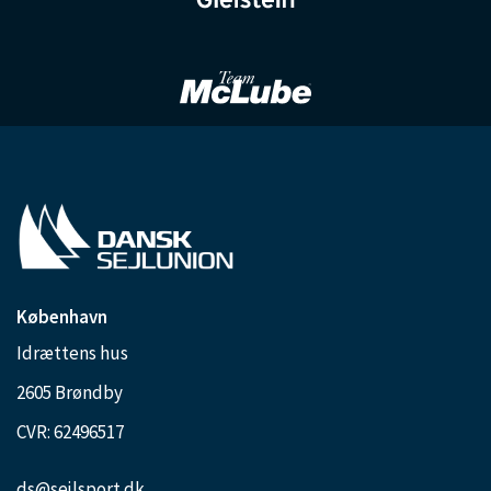
København
Idrættens hus
2605 Brøndby
CVR: 62496517
ds@sejlsport.dk