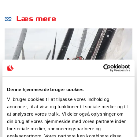
Læs mere
Denne hjemmeside bruger cookies
Vi bruger cookies til at tilpasse vores indhold og
DH-DM rykker til Øresund
annoncer, til at vise dig funktioner til sociale medier og til
at analysere vores trafik. Vi deler også oplysninger om
Efter tre gode år i det østjyske rykker det populære
din brug af vores hjemmeside med vores partnere inden
DH-DM for kølbåde til Øresund, hvor klubberne i
for sociale medier, annonceringspartnere og
Svanemøllebugten er ny arrangør.
analysepartnere. Vores partnere kan kombinere disse