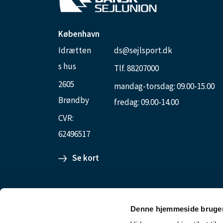
København
Idrætten
ds@sejlsport.dk
s hus
Tlf. 88207000
2605
mandag-torsdag: 09.00-15.00
Brøndby
fredag: 09.00-14.00
CVR:
62496517
Se kort
Aarhus Internationale Sejlsportscenter
Denne hjemmeside bruger
Ester Aggebosgade 80