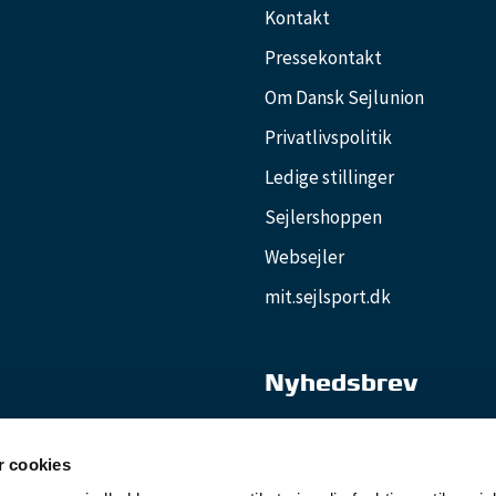
Kontakt
Pressekontakt
Om Dansk Sejlunion
Privatlivspolitik
Ledige stillinger
Sejlershoppen
Websejler
mit.sejlsport.dk
Nyhedsbrev
Nyhedsbrevet Klubliv
 cookies