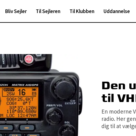
Bliv Sejler
Til Sejleren
Til Klubben
Uddannelse
Den u
til V
En moderne V
radio. Her ge
dig til at vælg