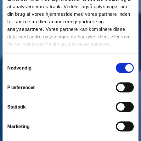
at analysere vores trafik. Vi deler også oplysninger om
din brug af vores hjemmeside med vores partnere inden
for sociale medier, annonceringspartnere og
analysepartnere. Vores partnere kan kombinere disse
data med andre oplysninger, du har givet dem, eller som
de har indsamlet fra din brug af deres tjenester.
S
Nødvendig
a
m
t
Præferencer
y
k
k
Statistik
e
v
Marketing
a
l