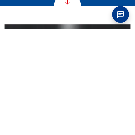
Annoncørbetalt indhold
ZHIK Microfleece
Med ZHIK Microfleece kommer Sejlerlandsholdet
godt igennem sommeren.