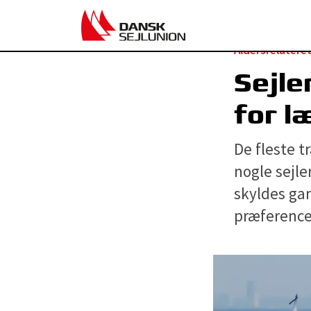
Aldersrelatere
Sejle
for l
De fleste t
nogle sejle
skyldes gan
præference