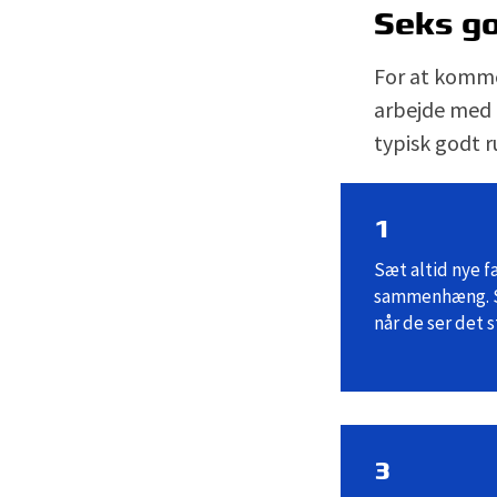
Seks go
For at komme
arbejde med 
typisk godt r
1
Sæt altid nye f
sammenhæng. Se
når de ser det s
3