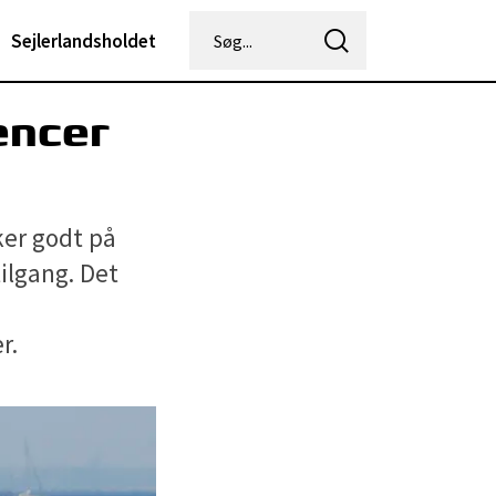
Sejlerlandsholdet
encer
ker godt på
ilgang. Det
r.