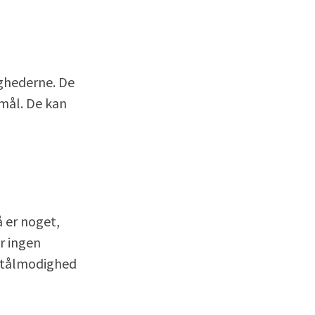
ighederne. De
 mål. De kan
 er noget,
r ingen
e tålmodighed