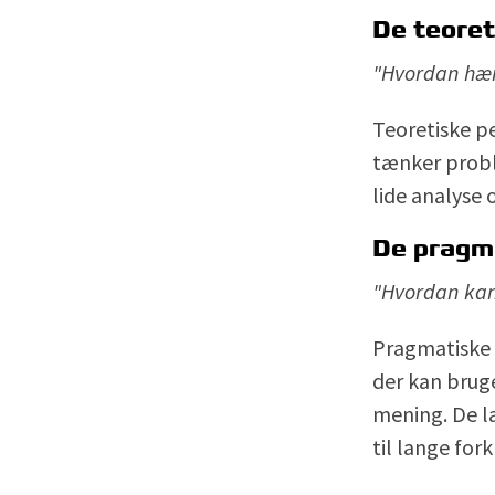
De teoret
"Hvordan hæ
Teoretiske p
tænker proble
lide analyse 
De pragm
"Hvordan kan
Pragmatiske 
der kan bruge
mening. De l
til lange for