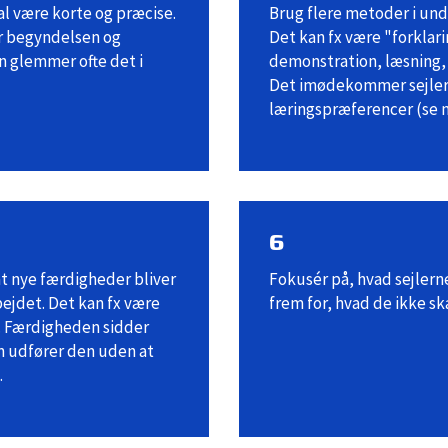
al være korte og præcise.
Brug flere metoder i und
r begyndelsen og
Det kan fx være "forklari
n glemmer ofte det i
demonstration, læsning, 
Det imødekommer sejlern
læringspræferencer (se 
6
at nye færdigheder bliver
Fokusér på, hvad sejlerne
ejdet. Det kan fx være
frem for, hvad de ikke sk
r. Færdigheden sidder
en udfører den uden at
.