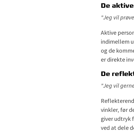
De aktive
"Jeg vil prøv
Aktive person
indimellem u
og de kommer 
er direkte inv
De reflek
"Jeg vil gerne
Reflekterende
vinkler, før 
giver udtryk 
ved at dele d