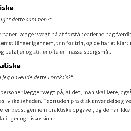
iske
nger dette sammen?"
ersoner lægger vægt på at forstå teorierne bag færd
mstillinger igennem, trin for trin, og de har et klart
og detaljer og stiller ofte en masse spørgsmål.
atiske
 jeg anvende dette i praksis?"
personer lægger vægt på, at det, man skal lære, også
s i virkeligheden. Teori uden praktisk anvendelse give
ærer bedst gennem praktiske opgaver, og de har ikk
klaringer og diskussioner.