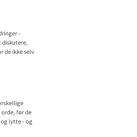
dringer -
 diskutere,
r de ikke selv
rskellige
 orde, før de
og lytte - og