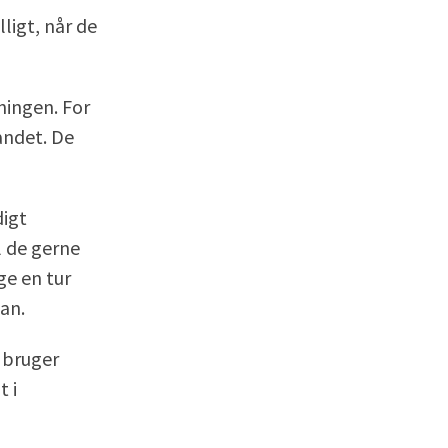
ligt, når de
sningen. For
andet. De
digt
l de gerne
ge en tur
 an.
 bruger
t i