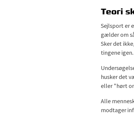
Teori s
Sejlsport er 
gælder om så 
Sker det ikke
tingene igen.
Undersøgelser
husker det v
eller "hørt o
Alle menneske
modtager inf