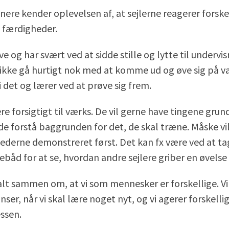
nere kender oplevelsen af, at sejlerne reagerer forskel
e færdigheder.
ve og har svært ved at sidde stille og lytte til undervi
ikke gå hurtigt nok med at komme ud og øve sig på v
 i det og lærer ved at prøve sig frem.
e forsigtigt til værks. De vil gerne have tingene grun
 de forstå baggrunden for det, de skal træne. Måske vi
ederne demonstreret først. Det kan fx være ved at ta
ebåd for at se, hvordan andre sejlere griber en øvelse
alt sammen om, at vi som mennesker er forskellige. Vi
nser, når vi skal lære noget nyt, og vi agerer forskellig
ssen.