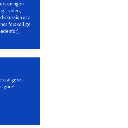
ervisningen.
ng", video,
diskussion osv.
es forskellige
nedenfor).
 skal gøre -
al gøre!