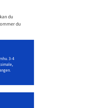
 kan du
 kommer du
mhu. 3-4
ksimale,
angen.