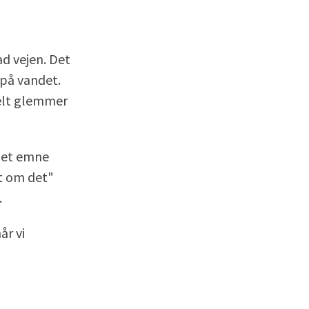
ad vejen. Det
 på vandet.
kelt glemmer
" et emne
t om det"
.
år vi