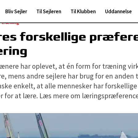
Bliv Sejler
Til Sejleren
Til Klubben
Uddannelse
t træning
res forskellige præfer
æring
rænere har oplevet, at én form for træning vir
re, mens andre sejlere har brug for en anden t
ske enkelt, at alle mennesker har forskellige
r for at lære. Læs mere om læringspræference