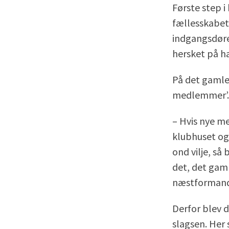
Første step 
fællesskabet
indgangsdøren
hersket på h
På det gamle
medlemmer’.
­– Hvis nye m
klubhuset og
ond vilje, så
det, det gaml
næstformand
Derfor blev d
slagsen. Her