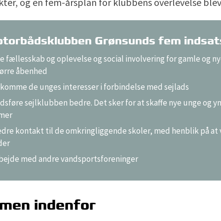
kter, og en fem-årsplan for klubbens overlevelse blev
motorbådsklubben Grønsunds fem indsa
le fællesskab og oplevelse og social involvering for gamle og
ørre åbenhed
komme de unges interesser i forbindelse med sejlads
dsføre sejlklubben bedre. Det sker for at skaffe nye unge og y
mer
dre kontakt til de omkringliggende skoler, med henblik på at 
der
bejde med andre vandsportsforeninger
men indenfor