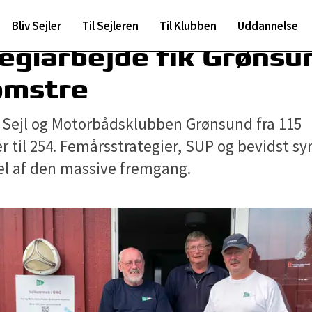
Bliv Sejler
Til Sejleren
Til Klubben
Uddannelse
egiarbejde fik Grønsun
omstre
k Sejl og Motorbådsklubben Grønsund fra 115
til 254. Femårsstrategier, SUP og bevidst sy
el af den massive fremgang.