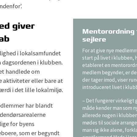
denfor’.
ed giver
Mentorordning 
ab
sejlere
For at give nye medlem
nlighed i lokalsamfundet
start på livet i klubben,
å dagsordenen i klubben.
etableret en mentorordni
et handlede om
medlem begynder, er de
der tager imod, viser ru
 aktiviteter eller bare at
introduceret livet i klub
di i det lille lokalmiljø.
– Det fungerer virkeligt 
dlemmer har blandt
måde kender man som n
udendørsarealerne
allerede nogen i klubben,
mødes til sociale arrang
lige for byens
man sig ikke alene, forkl
eboere, som er begyndt