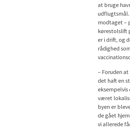
at bruge hav
udflugtsmål.
modtaget – p
kørestolslift
er i drift, og 
rådighed som
vaccinations
– Foruden at 
det haft en s
eksempelvis 
været lokalis
byen er bleve
de gået hjem 
vi allerede 