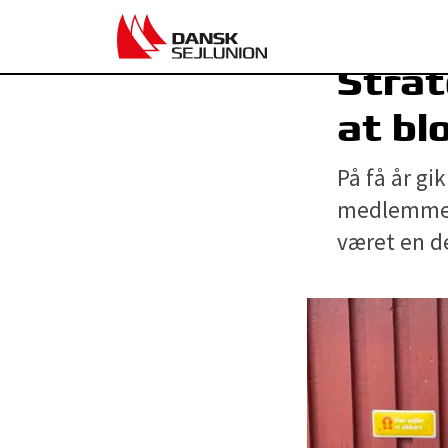
Strat
at bl
På få år gi
medlemmer 
været en d