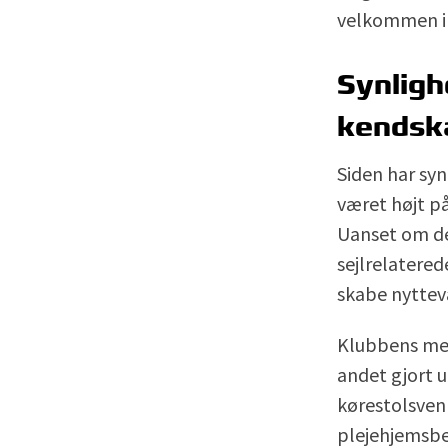
velkommen in
Synligh
kendsk
Siden har sy
været højt p
Uanset om d
sejlrelaterede
skabe nyttevær
Klubbens me
andet gjort 
kørestolsven
plejehjemsb