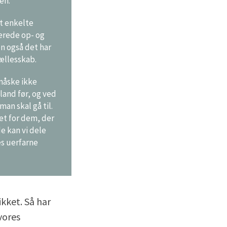
en.
et enkelte
erede op- og
n også det har
fællesskab.
måske ikke
land før, og ved
an skal gå til.
et for dem, der
e kan vi dele
es uerfarne
ikket. Så har
vores