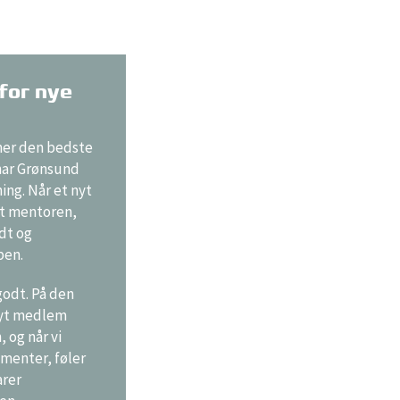
for nye
mer den bedste
 har Grønsund
ng. Når et nyt
t mentoren,
ndt og
ben.
godt. På den
yt medlem
 og når vi
ementer, føler
arer