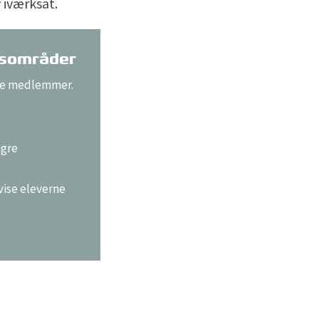
 iværksat.
tsområder
 nye medlemmer.
ngre
vise eleverne