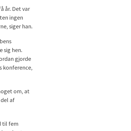
å år. Det var
sten ingen
ne, siger han.
bbens
 sig hen.
hvordan gjorde
gs konference,
noget om, at
 del af
 til fem