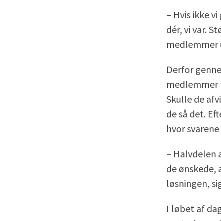
– Hvis ikke v
dér, vi var. 
medlemmer und
Derfor genn
medlemmer for
Skulle de afv
de så det. Ef
hvor svarene 
– Halvdelen 
de ønskede, a
løsningen, si
I løbet af da