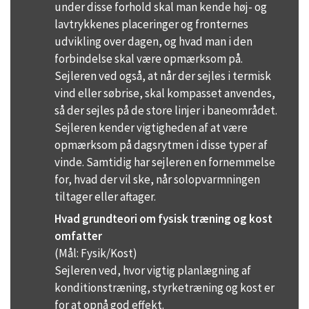
under disse forhold skal man kende høj- og
lavtrykkenes placeringer og fronternes
udvikling over dagen, og hvad man i den
forbindelse skal være opmærksom på.
Sejleren ved også, at når der sejles i termisk
vind eller søbrise, skal kompasset anvendes,
så der sejles på de store linjer i baneområdet.
Sejleren kender vigtigheden af at være
opmærksom på dagsrytmen i disse typer af
vinde. Samtidig har sejleren en fornemmelse
for, hvad der vil ske, når solopvarmningen
tiltager eller aftager.
Hvad grundteori om fysisk træning og kost
omfatter
(Mål: Fysik/Kost)
Sejleren ved, hvor vigtig planlægning af
konditionstræning, styrketræning og kost er
for at opnå god effekt.