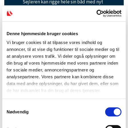
Sejleren kan rigge hele sin båd med nyt
tovværk. Sejleren kan lave de løsninger, som
gør båden mest optimal.
Træffe de rigtige beslutninger ved havari i
dårligt vejr
Denne hjemmeside bruger cookies
(Mål: Sømandskab)
Vi bruger cookies til at tilpasse vores indhold og
Eksempel: Sejleren kan selv løse et givent
annoncer, til at vise dig funktioner til sociale medier og til
problem og komme sikkert i havn, hvis et
at analysere vores trafik. Vi deler også oplysninger om
fald, et udhal eller et rorbeslag knækker.
din brug af vores hjemmeside med vores partnere inden
Hvis en blok går i stykker under kapsejlads,
for sociale medier, annonceringspartnere og
kan sejleren selv løse problemet og
analysepartnere. Vores partnere kan kombinere disse
gennemføre sejladsen.
data med andre oplysninger, du har givet dem, eller som
de har indsamlet fra din brug af deres tjenester.
Påvirke din egen motivation positivt
(Mål: Motivation/Mentalt overskud)
Sejleren kan mærke, hvordan det føles, når
S
Nødvendig
det går godt. Sejleren er i kontakt med sine
a
følelser - både når det går godt, og når det
m
går skidt. Sejleren ved, hvad man skal gøre
t