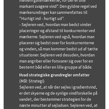
mellem gatemærkerne, for der er ofte
markant svagere vind". Den gyldne regel ved
mærkerundinger kan sammenfattes til:
"Hurtigt ind - hurtigt ud".
- Sejleren ved, hvordan man bedst vinder
placeringer og afstand til konkurrenter ved
mærkerne. Sejleren ved også, hvordan man
placerer sig bedst over for konkurrenterne
og vinden, så man kommer bedst ud af tætte
situationer. Sejleren ved desuden, hvordan
man angriber eller forsvarer sig over for en
bestemt båd eller en lille gruppe af både.
Hvad strategiske grundregler omfatter
(Mål: Strategi)
Sejleren ved, at når der sejles i gradientvind,
er det skyerne og de synlige vindforskelle på
vandet, der bestemmer strategien for de
næste minutter af sejladsen. Sejleren ved, at