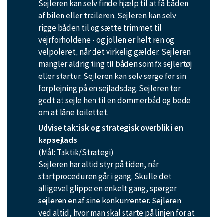
Sejleren kan selv finde hjælp til at få båden
af bilen eller traileren. Sejleren kan selv
rigge båden til og sætte trimmet til
vejrforholdene - og jollen er helt ren og
velpoleret, når det virkelig gælder. Sejleren
mangler aldrig ting til båden som fx sejlertøj
eller startur. Sejleren kan selv sørge for sin
forplejning på en sejladsdag. Sejleren tør
godt at sejle hen til en dommerbåd og bede
om at låne toilettet.
Udvise taktisk og strategisk overblik i en
kapsejlads
(Mål: Taktik/Strategi)
Sejleren har altid styr på tiden, når
startproceduren går i gang. Skulle det
alligevel glippe en enkelt gang, spørger
sejleren en af sine konkurrenter. Sejleren
ved altid, hvor man skal starte på linjen for at