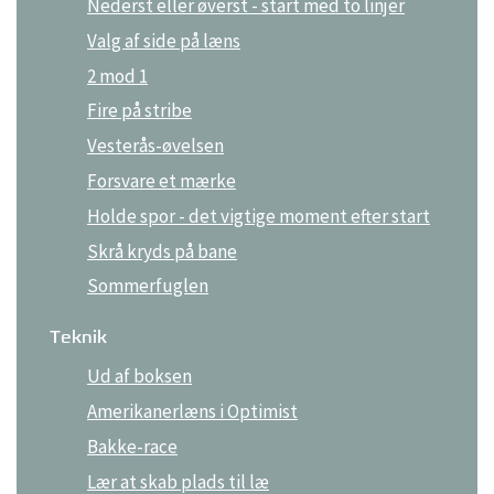
Nederst eller øverst - start med to linjer
Valg af side på læns
2 mod 1
Fire på stribe
Vesterås-øvelsen
Forsvare et mærke
Holde spor - det vigtige moment efter start
Skrå kryds på bane
Sommerfuglen
Teknik
Ud af boksen
Amerikanerlæns i Optimist
Bakke-race
Lær at skab plads til læ