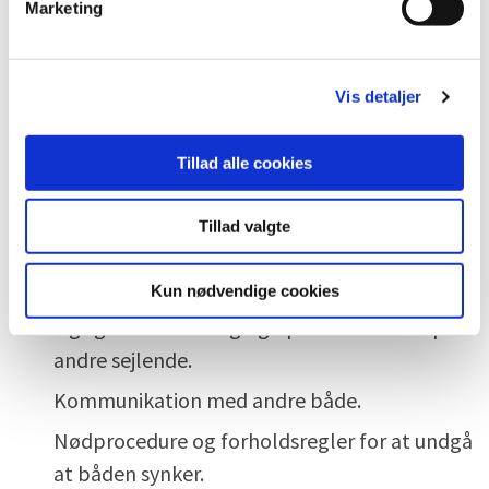
Marketing
GPS/søkortplotter.
a
l
Indhentning af farvandsudsigter og disses
g
betydning for den planlagte sejlads.
Vis detaljer
Den sidste udgave af ”Søvejsregler”, som er
udgivet på foranledning af Søfartsstyrelsen.
Tillad alle cookies
Prøvetager skal have
forståelse
af:
Tillad valgte
Vedkommendes rolle som skipper på
fartøjet.
Kun nødvendige cookies
Vigtigheden af udkig og opmærksomhed på
andre sejlende.
Kommunikation med andre både.
Nødprocedure og forholdsregler for at undgå
at båden synker.