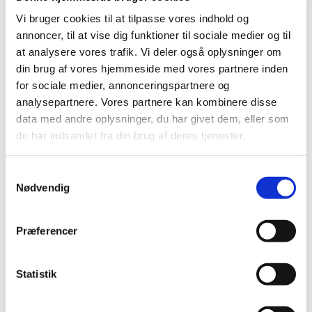
sødygtighed.
Vi bruger cookies til at tilpasse vores indhold og
Muligheder for placering af besætning.
annoncer, til at vise dig funktioner til sociale medier og til
at analysere vores trafik. Vi deler også oplysninger om
Forskellige former for motorer og tilhørende
din brug af vores hjemmeside med vores partnere inden
brændstof.
for sociale medier, annonceringspartnere og
analysepartnere. Vores partnere kan kombinere disse
Fordele og ulemper ved indenbords og
data med andre oplysninger, du har givet dem, eller som
udenbords drev.
de har indsamlet fra din brug af deres tjenester.
Placeringen af brændstoftank og -ledninger,
S
batterier, hovedafbryder samt
Nødvendig
a
ildslukningsudstyr.
m
Rutinetjek af motor og basis fejlfinding.
t
Præferencer
y
Procedure før båden forlades.
k
Indhentning af lokale sejladsbestemmelser.
k
Statistik
e
Brug af søkort, brug og begrænsninger af
v