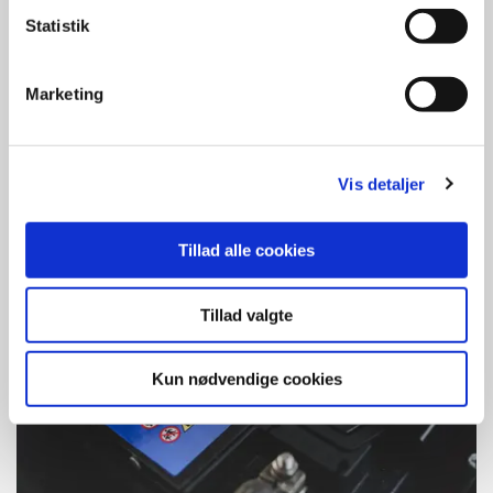
k
Statistik
e
v
Marketing
a
l
Sikringer i bådens
g
elinstallationer
Vis detaljer
Tillad alle cookies
Tillad valgte
Kun nødvendige cookies