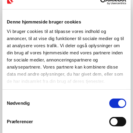
Denne hjemmeside bruger cookies
Vi bruger cookies til at tilpasse vores indhold og
annoncer, til at vise dig funktioner til sociale medier og til
at analysere vores trafik. Vi deler også oplysninger om
din brug af vores hjemmeside med vores partnere inden
for sociale medier, annonceringspartnere og
analysepartnere. Vores partnere kan kombinere disse
data med andre oplysninger, du har givet dem, eller som
El om bord
de har indsamlet fra din brug af deres tjenester.
S
Nødvendig
a
m
t
Præferencer
y
k