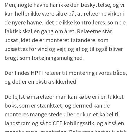
Men, nogle havne har ikke den beskyttelse, og vi
kan heller ikke være sikre på, at relæerne virker i
de nyere havne, idet de ikke kontrolleres, som de
faktisk skal en gang om året. Relæerne står
udsat, idet de er monteret i standere, som
udsættes for vind og vejr, og af og til også bliver
brugt som fortøjningsmulighed.
Der findes HPFI relæer til montering i vores både,
og det er en ekstra sikkerhed
De fejlstrømsrelæer man kan købe er i en lukket
boks, som er stænktæt, og dermed kan de
monteres mange steder. Der er kun et kabel til
landstrøm og så to CEE koblingsstik, og altså en
meget simpel montering. Relæerne koster typisk