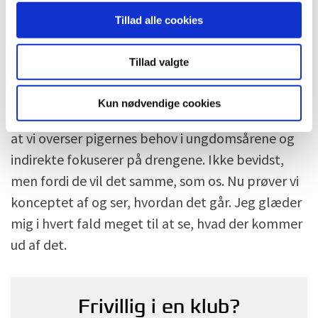
siger hun.
Tillad alle cookies
– Principielt er det mig meget imod. Jeg har
Tillad valgte
aldrig selv prøvet at sejle i rene pigebåde og er
aldrig gået op i kønnet på dem, jeg sejler med.
Kun nødvendige cookies
Men jeg kan på den anden side også konstatere,
at vi overser pigernes behov i ungdomsårene og
indirekte fokuserer på drengene. Ikke bevidst,
men fordi de vil det samme, som os. Nu prøver vi
konceptet af og ser, hvordan det går. Jeg glæder
mig i hvert fald meget til at se, hvad der kommer
ud af det.
Frivillig i en klub?