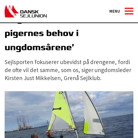
MENU
Ungdomsleder: ’Vi overser
pigernes behov i
ungdomsårene’
Sejlsporten fokuserer ubevidst på drengene, fordi
de ofte vil det samme, som os, siger ungdomsleder
Kirsten Just Mikkelsen, Grenå Sejlklub.