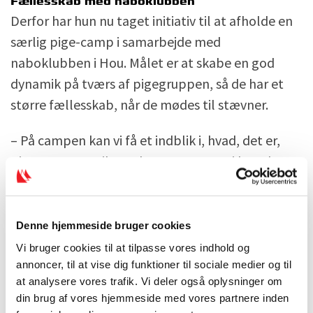
Fællesskab med naboklubben
Derfor har hun nu taget initiativ til at afholde en
særlig pige-camp i samarbejde med
naboklubben i Hou. Målet er at skabe en god
dynamik på tværs af pigegruppen, så de har et
større fællesskab, når de mødes til stævner.
– På campen kan vi få et indblik i, hvad, det er,
pigerne gerne vil. Det kan være svært i hverdagen
ude på banen, hvor der er tryk på. Samtidig kan vi
styrke pigernes indbyrdes relationer, så de kender
hinanden, når vi næste gang skal til stævne,
Denne hjemmeside bruger cookies
forklarer hun.
Vi bruger cookies til at tilpasse vores indhold og
annoncer, til at vise dig funktioner til sociale medier og til
Campen bliver afholdt medio juni, hvor 18 piger
at analysere vores trafik. Vi deler også oplysninger om
din brug af vores hjemmeside med vores partnere inden
deltager. 15 fra Hou og tre fra Grenå, og